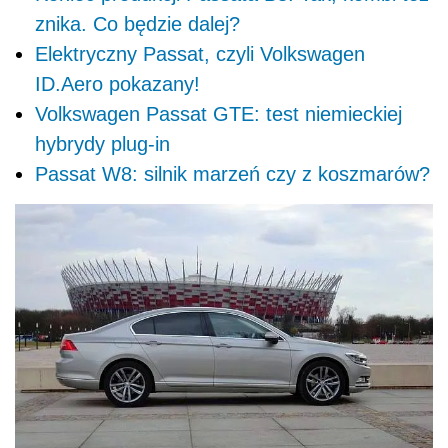
znika. Co będzie dalej?
Elektryczny Passat, czyli Volkswagen
ID.Aero pokazany!
Volkswagen Passat GTE: test niemieckiej
hybrydy plug-in
Passat W8: silnik marzeń czy z koszmarów?