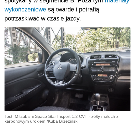
spotykany w segmencie B. Poza tym
materiały
wykończeniowe
są twarde i potrafią
potrzaskiwać w czasie jazdy.
Test: Mitsubishi Space Star Insport 1.2 CVT - żółty maluch z
karbonowym urokiem
/
Kuba Brzeziński