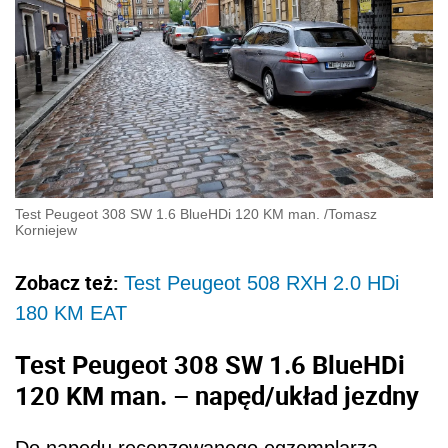
Test Peugeot 308 SW 1.6 BlueHDi 120 KM man.
/
Tomasz
Korniejew
Zobacz też:
Test Peugeot 508 RXH 2.0 HDi
180 KM EAT
Test Peugeot 308 SW 1.6 BlueHDi
120 KM man. – napęd/układ jezdny
Do napędu recenzowanego egzemplarza