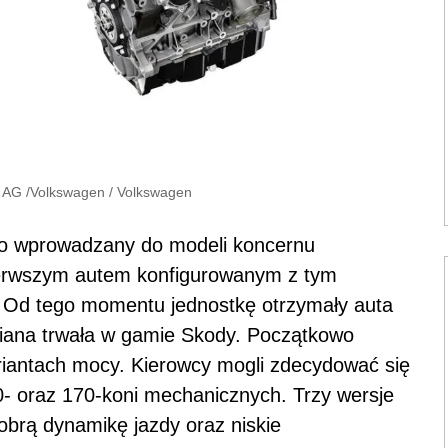
n AG
/
Volkswagen
/
Volkswagen
wo wprowadzany do modeli koncernu
erwszym autem konfigurowanym z tym
. Od tego momentu jednostkę otrzymały auta
miana trwała w gamie Skody. Początkowo
riantach mocy. Kierowcy mogli zdecydować się
- oraz 170-koni mechanicznych. Trzy wersje
dobrą dynamikę jazdy oraz niskie