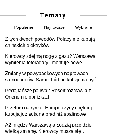
Tematy
Popularne
Najnowsze
Wybrane
Z tych dwóch powodów Polacy nie kupują
chińskich elektryków
Kierowcy zdejmą nogę z gazu? Warszawa
wymienia fotoradary i montuje nowe
urządzenia
Zmiany w powypadkowych naprawach
samochodów. Samochód po kolizji ma być
przywrócony do stanu zgodnego z
Będą tańsze paliwa? Resort rozmawia z
technologią producenta
Orlenem o obniżkach
Przełom na rynku. Europejczycy chętniej
kupują już auta na prąd niż spalinowe
A2 między Warszawą a Łodzią przejdzie
wielką zmianę. Kierowcy muszą się