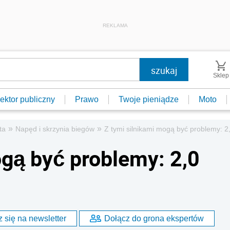
REKLAMA
Sklep
ektor publiczny
Prawo
Twoje pieniądze
Moto
»
»
ta
Napęd i skrzynia biegów
Z tymi silnikami mogą być problemy: 
ogą być problemy: 2,0
G
 się na newsletter
Dołącz do grona ekspertów