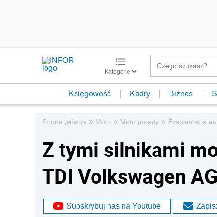
Kategorie
Księgowość
Kadry
Biznes
S
»
»
»
Strona główna
Moto
Moto porady
Eksploatacja au
Z tymi silnikami m
TDI Volkswagen A
Subskrybuj nas na Youtube
Zapisz