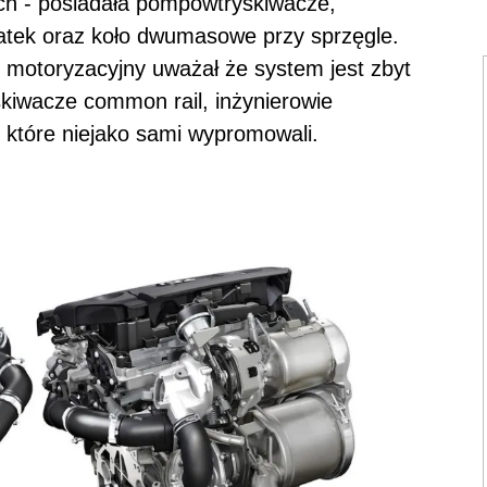
ch - posiadała pompowtryskiwacze,
patek oraz koło dwumasowe przy sprzęgle.
otoryzacyjny uważał że system jest zbyt
skiwacze common rail, inżynierowie
, które niejako sami wypromowali.