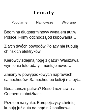
Tematy
Popularne
Najnowsze
Wybrane
Boom na długoterminowy wynajem aut w
Polsce. Firmy odchodzą od kupowania
samochodów
Z tych dwóch powodów Polacy nie kupują
chińskich elektryków
Kierowcy zdejmą nogę z gazu? Warszawa
wymienia fotoradary i montuje nowe
urządzenia
Zmiany w powypadkowych naprawach
samochodów. Samochód po kolizji ma być
przywrócony do stanu zgodnego z
Będą tańsze paliwa? Resort rozmawia z
technologią producenta
Orlenem o obniżkach
Przełom na rynku. Europejczycy chętniej
kupują już auta na prąd niż spalinowe