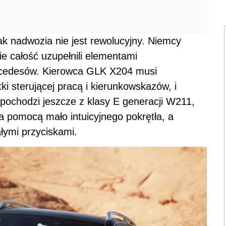
ak nadwozia nie jest rewolucyjny. Niemcy
ie całość uzupełnili elementami
rcedesów. Kierowca GLK X204 musi
ki sterującej pracą i kierunkowskazów, i
 pochodzi jeszcze z klasy E generacji W211,
a pomocą mało intuicyjnego pokrętła, a
łymi przyciskami.