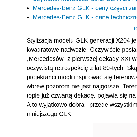
Mercedes-Benz GLK - ceny części za
Mercedes-Benz GLK - dane techniczne 
r
Stylizacja modelu GLK generacji X204 j
kwadratowe nadwozie. Oczywiście posia
„Mercedesów” z pierwszej dekady XXI wie
oczywistą retrospekcję z lat 80-tych. Sk
projektanci mogli inspirować się tereno
wbrew pozorom nie jest najgorsze. Ter
topie już czwartą dekadę, pojawia się 
A to wyjątkowo dobra i przede wszystkim
mniejszego GLK.