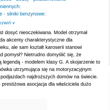
miennych:
- silniki benzynowe:
ozwiń
>
est dosyć nieoczekiwana. Model otrzymał
da akcenty charakterystyczne dla
ku, ale sam kształt karoserii stanowi
ąd pomysł? Nietrudno domyślić się, że
wą legendą - modelem klasy G. A skojarzenie to
enówka utrzymująca się na motoryzacyjnym
na podjazdach najdroższych domów na świecie.
 prestiżowa asocjacja dla właściciela dużo