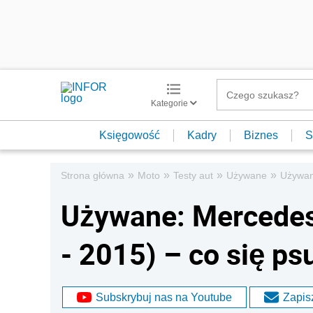
Kategorie
Księgowość
Kadry
Biznes
S
»
»
»
»
Strona główna
Moto
Testy aut
Używane
Używan
Używane: Mercede
- 2015) – co się ps
Subskrybuj nas na Youtube
Zapisz