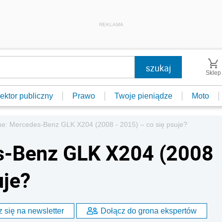
REKLAMA
Sklep
ektor publiczny
Prawo
Twoje pieniądze
Moto
e: Mercedes-Benz GLK X204 (2008 - 2015) – co się psuje?
s-Benz GLK X204 (2008
uje?
 się na newsletter
Dołącz do grona ekspertów