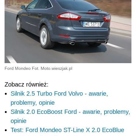
Ford Mondeo Fot. Moto.wieszjak.pl
Zobacz również:
Silnik 2.5 Turbo Ford Volvo - awarie,
problemy, opinie
Silnik 2.0 EcoBoost Ford - awarie, problemy,
opinie
Test: Ford Mondeo ST-Line X 2.0 EcoBlue