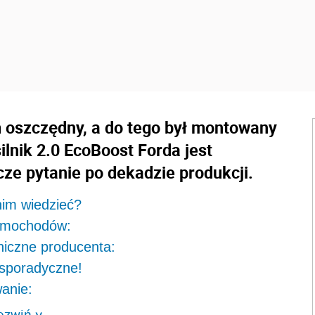
m oszczędny, a do tego był montowany
silnik 2.0 EcoBoost Forda jest
ze pytanie po dekadzie produkcji.
nim wiedzieć?
samochodów:
niczne producenta:
 sporadyczne!
anie:
ozwiń
>