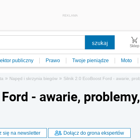
REKLAMA
Sklep
ektor publiczny
Prawo
Twoje pieniądze
Moto
»
»
ta
Napęd i skrzynia biegów
Silnik 2.0 EcoBoost Ford - awarie, pro
 Ford - awarie, problemy,
 się na newsletter
Dołącz do grona ekspertów