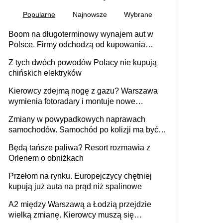
Popularne
Najnowsze
Wybrane
Boom na długoterminowy wynajem aut w
Polsce. Firmy odchodzą od kupowania
samochodów
Z tych dwóch powodów Polacy nie kupują
chińskich elektryków
Kierowcy zdejmą nogę z gazu? Warszawa
wymienia fotoradary i montuje nowe
urządzenia
Zmiany w powypadkowych naprawach
samochodów. Samochód po kolizji ma być
przywrócony do stanu zgodnego z
Będą tańsze paliwa? Resort rozmawia z
technologią producenta
Orlenem o obniżkach
Przełom na rynku. Europejczycy chętniej
kupują już auta na prąd niż spalinowe
A2 między Warszawą a Łodzią przejdzie
wielką zmianę. Kierowcy muszą się