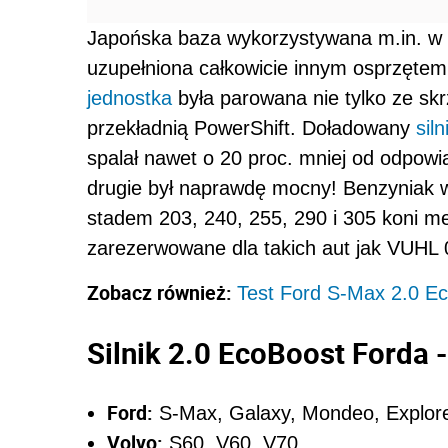
Japońska baza wykorzystywana m.in. w Fo
uzupełniona całkowicie innym osprzętem
jednostka
była parowana nie tylko ze sk
przekładnią PowerShift. Doładowany
siln
spalał nawet o 20 proc. mniej od odpowi
drugie był naprawdę mocny! Benzyniak 
stadem 203, 240, 255, 290 i 305 koni me
zarezerwowane dla takich aut jak VUHL 
Zobacz również:
Test Ford S-Max 2.0 E
Silnik 2.0 EcoBoost Forda
Ford:
S-Max, Galaxy, Mondeo, Explore
Volvo:
S60, V60, V70