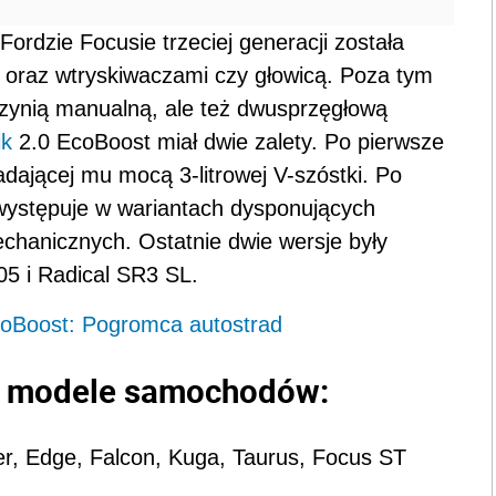
rdzie Focusie trzeciej generacji została
 oraz wtryskiwaczami czy głowicą. Poza tym
rzynią manualną, ale też dwusprzęgłową
ik
2.0 EcoBoost miał dwie zalety. Po pierwsze
adającej mu mocą 3-litrowej V-szóstki. Po
występuje w wariantach dysponujących
chanicznych. Ostatnie dwie wersje były
05 i Radical SR3 SL.
coBoost: Pogromca autostrad
 - modele samochodów:
r, Edge, Falcon, Kuga, Taurus, Focus ST