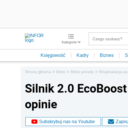
Kategorie
Księgowość
Kadry
Biznes
S
»
»
»
Strona główna
Moto
Moto porady
Eksploatacja au
Silnik 2.0 EcoBoost
opinie
Subskrybuj nas na Youtube
Zapisz