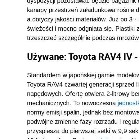
dyspozycji pozostawać będzie bagażnik o 
kanapy przestrzeń załadunkowa rośnie d
a dotyczy jakości materiałów. Już po 3 - 4
świeżości i mocno odgniata się. Plastiki
trzeszczeć szczególnie podczas mrozów
Używane: Toyota RAV4 IV - 
Standardem w japońskiej gamie modelowe
Toyota RAV4 czwartej generacji sprzed l
napędowych. Ofertę otwiera 2-litrowy b
mechanicznych. To nowoczesna
jednost
normy emisji spalin, jednak bez montowa
podwójne zmienne fazy rozrządu i regu
przyspiesza do pierwszej setki w 9,9 se