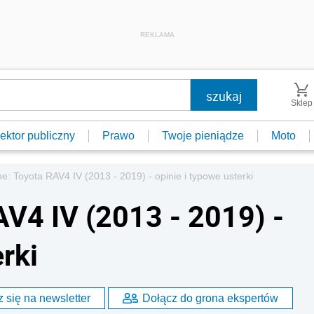
REKLAMA
Sklep
ektor publiczny
Prawo
Twoje pieniądze
Moto
: Toyota RAV4 IV (2013 - 2019) - opinie i typowe usterki
V4 IV (2013 - 2019) -
rki
 się na newsletter
Dołącz do grona ekspertów