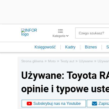
Kategorie
Księgowość
Kadry
Biznes
S
»
»
»
»
Strona główna
Moto
Testy aut
Używane
Używane
Używane: Toyota RA
opinie i typowe uste
Subskrybuj nas na Youtube
Zapisz