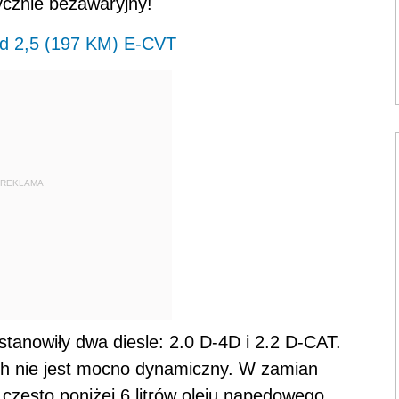
ycznie bezawaryjny!
id 2,5 (197 KM) E-CVT
REKLAMA
tanowiły dwa diesle: 2.0 D-4D i 2.2 D-CAT.
h nie jest mocno dynamiczny. W zamian
często poniżej 6 litrów oleju napędowego.