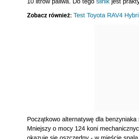
10 litrów paliwa. Do tego
silnik
jest prakt
Zobacz również:
Test Toyota RAV4 Hybr
Początkowo alternatywę dla benzyniaka s
Mniejszy o mocy 124 koni mechanicznyc
okazuje się oszczędny - w mieście spala 