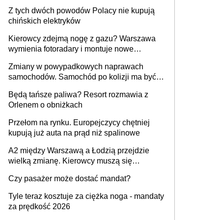
Z tych dwóch powodów Polacy nie kupują
chińskich elektryków
Kierowcy zdejmą nogę z gazu? Warszawa
wymienia fotoradary i montuje nowe
urządzenia
Zmiany w powypadkowych naprawach
samochodów. Samochód po kolizji ma być
przywrócony do stanu zgodnego z
Będą tańsze paliwa? Resort rozmawia z
technologią producenta
Orlenem o obniżkach
Przełom na rynku. Europejczycy chętniej
kupują już auta na prąd niż spalinowe
A2 między Warszawą a Łodzią przejdzie
wielką zmianę. Kierowcy muszą się
przygotować
Czy pasażer może dostać mandat?
Tyle teraz kosztuje za ciężka noga - mandaty
za prędkość 2026