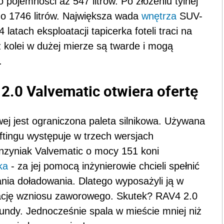
pojemności aż 547 litrów. Po złożeniu tylnej
o 1746 litrów. Największa wada
wnętrza
SUV-
 latach eksploatacji tapicerka foteli traci na
 z kolei w dużej mierze są twarde i mogą
.
2.0 Valvematic otwiera ofertę
j jest ograniczona paleta silnikowa. Używana
iftingu występuje w trzech wersjach
enzyniak Valvematic o mocy 151 koni
ka
- za jej pomocą inżynierowie chcieli spełnić
nia doładowania. Dlatego wyposażyli ją w
lację wzniosu zaworowego. Skutek? RAV4 2.0
kundy. Jednocześnie spala w mieście mniej niż