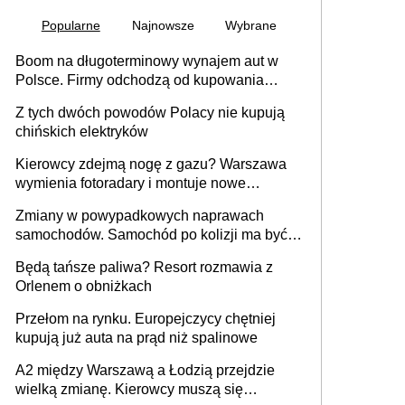
Popularne
Najnowsze
Wybrane
Boom na długoterminowy wynajem aut w
Polsce. Firmy odchodzą od kupowania
samochodów
Z tych dwóch powodów Polacy nie kupują
chińskich elektryków
Kierowcy zdejmą nogę z gazu? Warszawa
wymienia fotoradary i montuje nowe
urządzenia
Zmiany w powypadkowych naprawach
samochodów. Samochód po kolizji ma być
przywrócony do stanu zgodnego z
Będą tańsze paliwa? Resort rozmawia z
technologią producenta
Orlenem o obniżkach
Przełom na rynku. Europejczycy chętniej
kupują już auta na prąd niż spalinowe
A2 między Warszawą a Łodzią przejdzie
wielką zmianę. Kierowcy muszą się