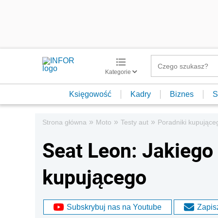
Kategorie
Księgowość
Kadry
Biznes
S
»
»
»
Strona główna
Moto
Testy aut
Poradniki kupujące
Seat Leon: Jakiego
kupującego
Subskrybuj nas na Youtube
Zapisz