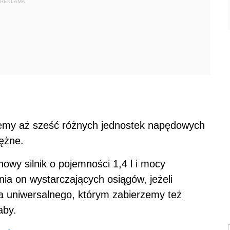
REKLAMA
iemy aż sześć różnych jednostek napędowych
ężne.
wy silnik o pojemności 1,4 l i mocy
ia on wystarczających osiągów, jeżeli
a uniwersalnego, którym zabierzemy też
aby.