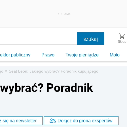
REKLAMA
Sklep
ektor publiczny
Prawo
Twoje pieniądze
Moto
»
go
Seat Leon: Jakiego wybrać? Poradnik kupującego
 wybrać? Poradnik
 się na newsletter
Dołącz do grona ekspertów