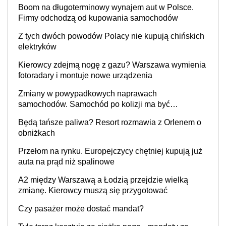
Boom na długoterminowy wynajem aut w Polsce.
Firmy odchodzą od kupowania samochodów
Z tych dwóch powodów Polacy nie kupują chińskich
elektryków
Kierowcy zdejmą nogę z gazu? Warszawa wymienia
fotoradary i montuje nowe urządzenia
Zmiany w powypadkowych naprawach
samochodów. Samochód po kolizji ma być
przywrócony do stanu zgodnego z technologią
Będą tańsze paliwa? Resort rozmawia z Orlenem o
producenta
obniżkach
Przełom na rynku. Europejczycy chętniej kupują już
auta na prąd niż spalinowe
A2 między Warszawą a Łodzią przejdzie wielką
zmianę. Kierowcy muszą się przygotować
Czy pasażer może dostać mandat?