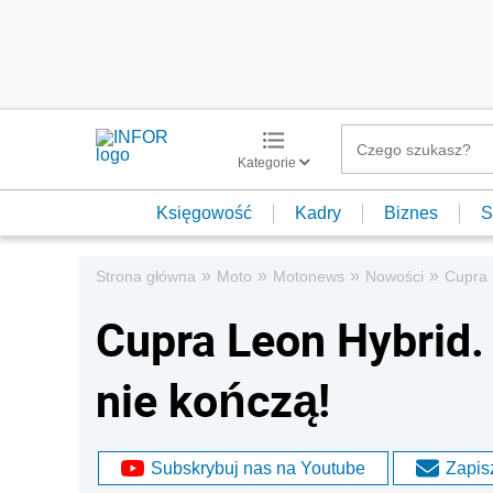
Kategorie
Księgowość
Kadry
Biznes
S
»
»
»
»
Strona główna
Moto
Motonews
Nowości
Cupra 
Cupra Leon Hybrid.
nie kończą!
Subskrybuj nas na Youtube
Zapisz