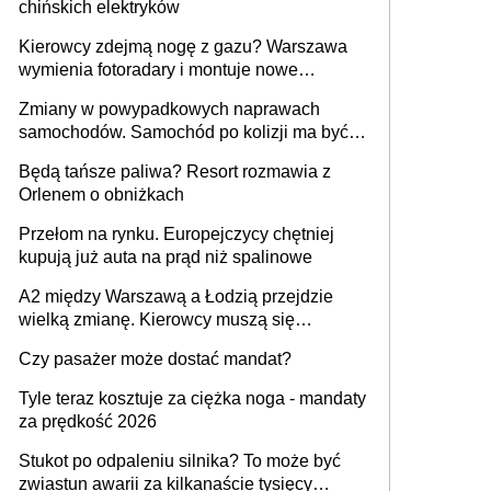
chińskich elektryków
Kierowcy zdejmą nogę z gazu? Warszawa
wymienia fotoradary i montuje nowe
urządzenia
Zmiany w powypadkowych naprawach
samochodów. Samochód po kolizji ma być
przywrócony do stanu zgodnego z
Będą tańsze paliwa? Resort rozmawia z
technologią producenta
Orlenem o obniżkach
Przełom na rynku. Europejczycy chętniej
kupują już auta na prąd niż spalinowe
A2 między Warszawą a Łodzią przejdzie
wielką zmianę. Kierowcy muszą się
przygotować
Czy pasażer może dostać mandat?
Tyle teraz kosztuje za ciężka noga - mandaty
za prędkość 2026
Stukot po odpaleniu silnika? To może być
zwiastun awarii za kilkanaście tysięcy