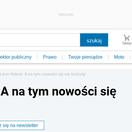
REKLAMA
Sklep
ektor publiczny
Prawo
Twoje pieniądze
Moto
Leon Hybrid. A na tym nowości się nie kończą!
 A na tym nowości się
 się na newsletter