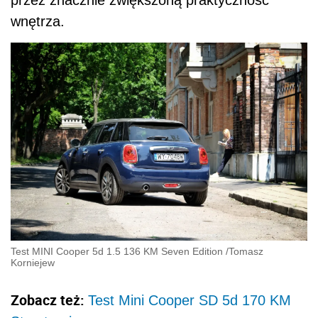
przez znacznie zwiększoną praktyczność
wnętrza.
Test MINI Cooper 5d 1.5 136 KM Seven Edition
/
Tomasz
Korniejew
Zobacz też:
Test Mini Cooper SD 5d 170 KM