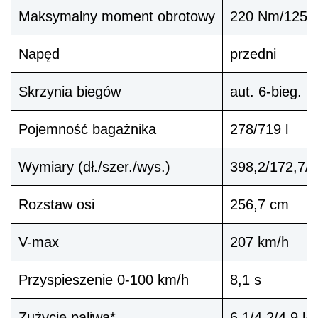
Maksymalny moment obrotowy
220 Nm/1250 -
Napęd
przedni
Skrzynia biegów
aut. 6-bieg.
Pojemność bagażnika
278/719 l
Wymiary (dł./szer./wys.)
398,2/172,7/
Rozstaw osi
256,7 cm
V-max
207 km/h
Przyspieszenie 0-100 km/h
8,1 s
Zużycie paliwa*
6,1/4,2/4,9 l