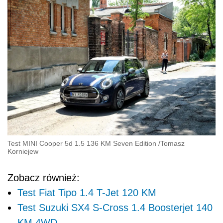
Test MINI Cooper 5d 1.5 136 KM Seven Edition
/
Tomasz
Korniejew
Zobacz również:
Test Fiat Tipo 1.4 T-Jet 120 KM
Test Suzuki SX4 S-Cross 1.4 Boosterjet 140
KM 4WD