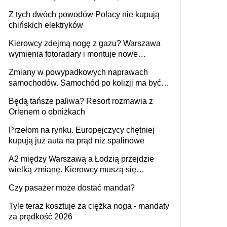
samochodów
Z tych dwóch powodów Polacy nie kupują
chińskich elektryków
Kierowcy zdejmą nogę z gazu? Warszawa
wymienia fotoradary i montuje nowe
urządzenia
Zmiany w powypadkowych naprawach
samochodów. Samochód po kolizji ma być
przywrócony do stanu zgodnego z
Będą tańsze paliwa? Resort rozmawia z
technologią producenta
Orlenem o obniżkach
Przełom na rynku. Europejczycy chętniej
kupują już auta na prąd niż spalinowe
A2 między Warszawą a Łodzią przejdzie
wielką zmianę. Kierowcy muszą się
przygotować
Czy pasażer może dostać mandat?
Tyle teraz kosztuje za ciężka noga - mandaty
za prędkość 2026