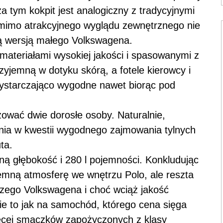
a tym kokpit jest analogiczny z tradycyjnymi
o mimo atrakcyjnego wyglądu zewnętrznego nie
ą wersją małego Volkswagena.
materiałami wysokiej jakości i spasowanymi z
zyjemną w dotyku skórą, a fotele kierowcy i
wystarczająco wygodne nawet biorąc pod
ować dwie dorosłe osoby. Naturalnie,
nia w kwestii wygodnego zajmowania tylnych
ta.
ną głębokość i 280 l pojemności. Konkludując
yjemną atmosferę we wnętrzu Polo, ale reszta
szego Volkswagena i choć wciąż jakość
e to jak na samochód, którego cena sięga
ięcej smaczków zapożyczonych z klasy