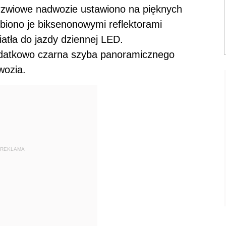
rzwiowe nadwozie ustawiono na pięknych
biono je biksenonowymi reflektorami
tła do jazdy dziennej LED.
datkowo czarna szyba panoramicznego
wozia.
REKLAMA