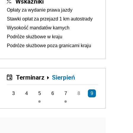
Wskaźniki
Opłaty za wydanie prawa jazdy
Stawki opłat za przejazd 1 km autostrady
Wysokość mandatów karnych
Podróże służbowe w kraju
Podróże służbowe poza granicami kraju
Terminarz
Sierpień
3
4
5
6
7
8
9