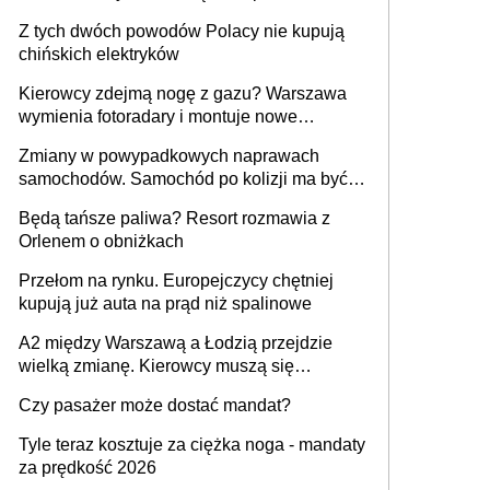
samochodów
Z tych dwóch powodów Polacy nie kupują
chińskich elektryków
Kierowcy zdejmą nogę z gazu? Warszawa
wymienia fotoradary i montuje nowe
urządzenia
Zmiany w powypadkowych naprawach
samochodów. Samochód po kolizji ma być
przywrócony do stanu zgodnego z
Będą tańsze paliwa? Resort rozmawia z
technologią producenta
Orlenem o obniżkach
Przełom na rynku. Europejczycy chętniej
kupują już auta na prąd niż spalinowe
A2 między Warszawą a Łodzią przejdzie
wielką zmianę. Kierowcy muszą się
przygotować
Czy pasażer może dostać mandat?
Tyle teraz kosztuje za ciężka noga - mandaty
za prędkość 2026