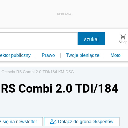
REKLAMA
Sklep
ektor publiczny
Prawo
Twoje pieniądze
Moto
a Octavia RS Combi 2.0 TDI/184 KM DSG
 RS Combi 2.0 TDI/184
 się na newsletter
Dołącz do grona ekspertów