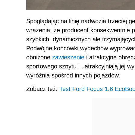
Spoglądając na linię nadwozia trzeciej g
wrażenia, że producent konsekwentnie 
szybkich, dynamicznych ale trzymający
Podwójne końcówki wydechów wyprowad
obniżone
zawieszenie
i atrakcyjne obręc
sportowego sznytu i uatrakcyjniają jej w
wyróżnia spośród innych pojazdów.
Zobacz też:
Test Ford Focus 1.6 EcoBo