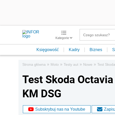
Kategorie
Księgowość
Kadry
Biznes
S
»
»
»
»
Strona główna
Moto
Testy aut
Nowe
Test Skod
Test Skoda Octavia
KM DSG
Subskrybuj nas na Youtube
Zapisz