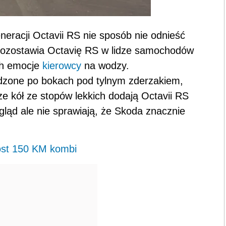
eneracji Octavii RS nie sposób nie odnieść
pozostawia Octavię RS w lidze samochodów
ch emocje
kierowcy
na wodzy.
zone po bokach pod tylnym zderzakiem,
ze kół ze stopów lekkich dodają Octavii RS
ygląd ale nie sprawiają, że Skoda znacznie
ost 150 KM kombi