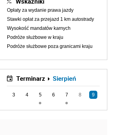
Wskaźniki
Opłaty za wydanie prawa jazdy
Stawki opłat za przejazd 1 km autostrady
Wysokość mandatów karnych
Podróże służbowe w kraju
Podróże służbowe poza granicami kraju
Terminarz
Sierpień
3
4
5
6
7
8
9