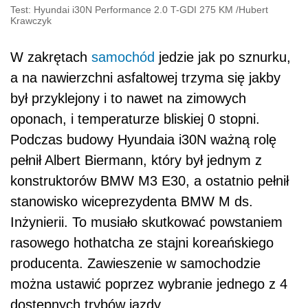
Test: Hyundai i30N Performance 2.0 T-GDI 275 KM
/
Hubert
Krawczyk
W zakrętach
samochód
jedzie jak po sznurku,
a na nawierzchni asfaltowej trzyma się jakby
był przyklejony i to nawet na zimowych
oponach, i
temperaturze bliskiej 0 stopni.
Podczas budowy Hyundaia i30N ważną rolę
pełnił
Albert Biermann, który był jednym z
konstruktorów BMW M3 E30, a ostatnio pełnił
stanowisko wiceprezydenta BMW M ds.
Inżynierii. To musiało skutkować powstaniem
rasowego hothatcha ze stajni koreańskiego
producenta. Zawieszenie w samochodzie
można ustawić
poprzez wybranie jednego z 4
dostępnych trybów jazdy