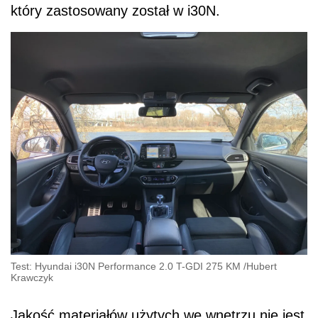
który zastosowany został w i30N.
Test: Hyundai i30N Performance 2.0 T-GDI 275 KM
/
Hubert
Krawczyk
Jakość materiałów użytych we wnętrzu nie jest