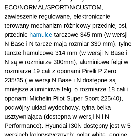
ECO/NORMAL/SPORT/N/CUSTOM,
zawieszenie regulowane, elektronicznie
terowany mechanizm różnicowy przedniej osi,
przednie
hamulce
tarczowe 345 mm (w wersji
N Base i N tarcze mają rozmiar 330 mm), tylne
tarcze hamulcowe 314 mm (w wersji N Base i
N są w rozmiarze 300mm), aluminiowe felgi w
rozmiarze 19 cali z oponami Pirelli P Zero
235/35 ( w wersji N Base i N dostępne są
mniejsze aluminiowe felgi o rozmiarze 18 cali i
oponami Michelin Pilot Super Sport 225/40),
podwójny układ wydechowy, tylna belka
usztywniająca (dostepna w wersji N i N
Performance). Hyundai I30N dostępny jest w 5
wersjach kolorystycznych: polar white, engine