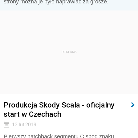
strony można je było naprawiać za grosze.
REKLAMA
Produkcja Skody Scala - oficjalny
start w Czechach
13 lut 2019
Pierwszy hatchback segmentu C spod znaku