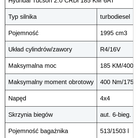
Hyundai Tucson 2.0 CRDi 185 KM 6AT
Typ silnika
turbodiesel
Pojemność
1995 cm3
Układ cylindrów/zawory
R4/16V
Maksymalna moc
185 KM/4000 
Maksymalny moment obrotowy
400 Nm/1750-
Napęd
4x4
Skrzynia biegów
aut. 6-bieg.
Pojemność bagażnika
513/1503 l