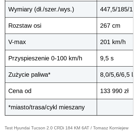
Wymiary (dł./szer./wys.)
447,5/185/16
Rozstaw osi
267 cm
V-max
201 km/h
Przyspieszenie 0-100 km/h
9,5 s
Zużycie paliwa*
8,0/5,6/6,5 l
Cena od
133 990 zł
*miasto/trasa/cykl mieszany
Test Hyundai Tucson 2.0 CRDi 184 KM 6AT
/
Tomasz Korniejew