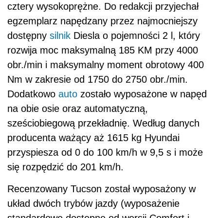
cztery wysokoprężne. Do redakcji przyjechał
egzemplarz napędzany przez najmocniejszy
dostępny
silnik
Diesla o pojemności 2 l, który
rozwija moc maksymalną 185 KM przy 4000
obr./min i maksymalny moment obrotowy 400
Nm w zakresie od 1750 do 2750 obr./min.
Dodatkowo
auto
zostało wyposażone w napęd
na obie osie oraz automatyczną,
sześciobiegową przekładnię. Według danych
producenta ważący aż 1615 kg Hyundai
przyspiesza od 0 do 100 km/h w 9,5 s i może
się rozpędzić do 201 km/h.
Recenzowany Tucson został wyposażony w
układ dwóch trybów jazdy (wyposażenie
standardowe dostępne od wersji Comfort i