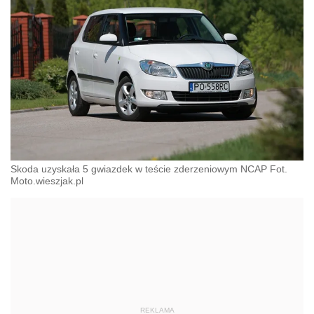
Skoda uzyskała 5 gwiazdek w teście zderzeniowym NCAP Fot.
Moto.wieszjak.pl