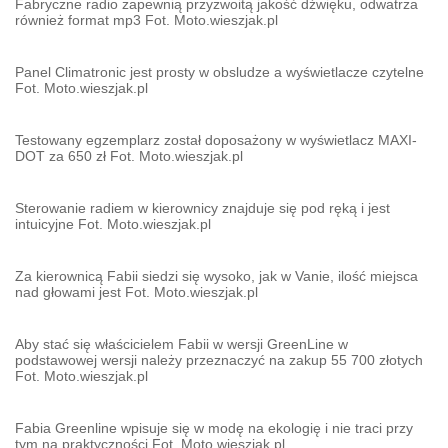
Fabryczne radio zapewnią przyzwoitą jakość dźwięku, odwatrza
również format mp3 Fot. Moto.wieszjak.pl
Panel Climatronic jest prosty w obsludze a wyświetlacze czytelne
Fot. Moto.wieszjak.pl
Testowany egzemplarz został doposażony w wyświetlacz MAXI-
DOT za 650 zł Fot. Moto.wieszjak.pl
Sterowanie radiem w kierownicy znajduje się pod ręką i jest
intuicyjne Fot. Moto.wieszjak.pl
Za kierownicą Fabii siedzi się wysoko, jak w Vanie, ilość miejsca
nad głowami jest Fot. Moto.wieszjak.pl
Aby stać się właścicielem Fabii w wersji GreenLine w
podstawowej wersji należy przeznaczyć na zakup 55 700 złotych
Fot. Moto.wieszjak.pl
Fabia Greenline wpisuje się w modę na ekologię i nie traci przy
tym na praktyczności Fot. Moto.wieszjak.pl