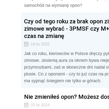
samochód na wymianę opon?
Czy od tego roku za brak opon 
zimowe wybrać - 3PMSF czy M+S
czas na zmianę
19 lis 2025
Jak co roku, kierowców w Polsce dręczy pyt
zimowe. Jesienią aura za oknem bywa niej
przymrozkami, zaś w słoneczne dni nadal of
plusie. Co z oponami - czy to już czas na 
ma sypnąć śniegiem nie tylko w górach.
Nie zmieniłeś opon? Możesz dos
03 lis 2024