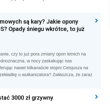
zimowych są kary? Jakie opony
? Opady śniegu wkrótce, to już
anie, czy to już pora zmiany opon letnich na
ednoznaczna, w nocy zaskakując nas
erując nawet kilkanaście stopni Celsjusza na
przekładkę u wulkanizatora? Zwłaszcza, że zaraz
tać 3000 zł grzywny