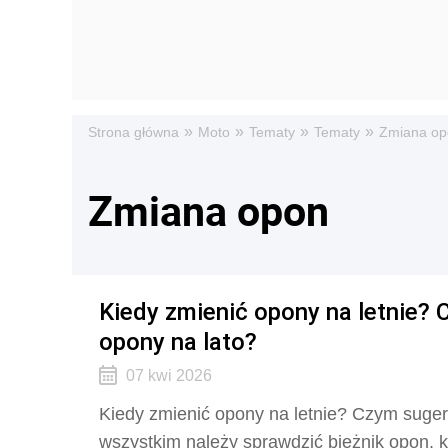
»
»
»
»
Strona główna
Moto
Tematy
Tematy
Zmiana op
Zmiana opon
Kiedy zmienić opony na letnie?
opony na lato?
07 kwi 2026
Kiedy zmienić opony na letnie? Czym suger
wszystkim należy sprawdzić bieżnik opon, 