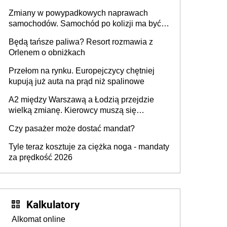
urządzenia
Zmiany w powypadkowych naprawach
samochodów. Samochód po kolizji ma być
przywrócony do stanu zgodnego z
Będą tańsze paliwa? Resort rozmawia z
technologią producenta
Orlenem o obniżkach
Przełom na rynku. Europejczycy chętniej
kupują już auta na prąd niż spalinowe
A2 między Warszawą a Łodzią przejdzie
wielką zmianę. Kierowcy muszą się
przygotować
Czy pasażer może dostać mandat?
Tyle teraz kosztuje za ciężka noga - mandaty
za prędkość 2026
Kalkulatory
Alkomat online