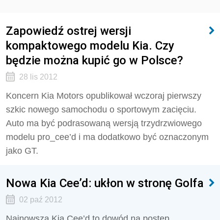
Zapowiedź ostrej wersji
kompaktowego modelu Kia. Czy
będzie można kupić go w Polsce?
28 lis 2012
Koncern Kia Motors opublikował wczoraj pierwszy
szkic nowego samochodu o sportowym zacięciu.
Auto ma być podrasowaną wersją trzydrzwiowego
modelu pro_cee’d i ma dodatkowo być oznaczonym
jako GT.
Nowa Kia Cee’d: ukłon w stronę Golfa
02 paź 2012
Najnowsza Kia Cee’d to dowód na postęp