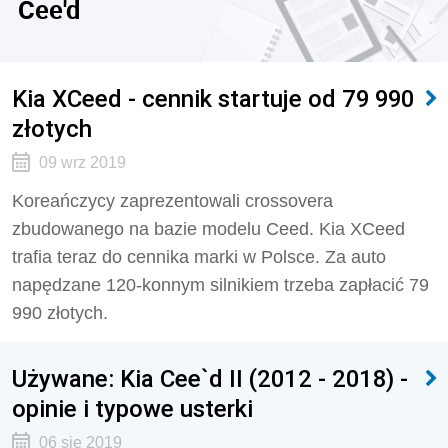
Cee'd
Kia XCeed - cennik startuje od 79 990
złotych
09 wrz 2019
Koreańczycy zaprezentowali crossovera
zbudowanego na bazie modelu Ceed. Kia XCeed
trafia teraz do cennika marki w Polsce. Za auto
napędzane 120-konnym silnikiem trzeba zapłacić 79
990 złotych.
Używane: Kia Cee`d II (2012 - 2018) -
opinie i typowe usterki
06 sie 2019