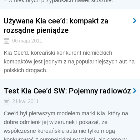
– w niektórych przypadkach nawet słusznie.
Używana Kia cee’d: kompakt za
rozsądne pieniądze
06 maja 2011
Kia Cee'd, koreański konkurent niemieckich
kompaktów jest jednym z najpopularniejszych aut na
polskich drogach.
Test Kia Cee’d SW: Pojemny radiowóz
21 kwi 2011
Cee’d był pierwszym modelem marki Kia, który na
dobre odmienił jej wizerunek i pokazał, że
współczesne koreańskie auta nie tylko mogą
konkurować z europejskimi rywalami, ale same w