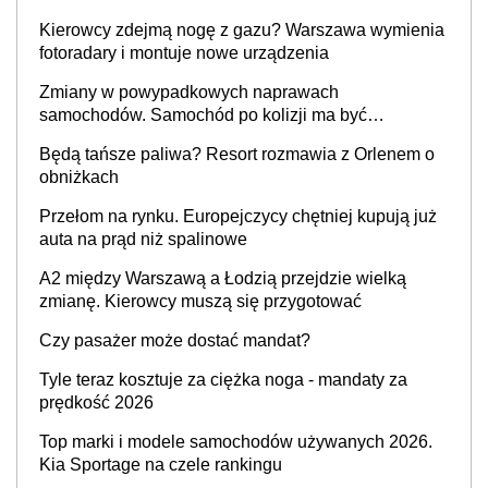
Kierowcy zdejmą nogę z gazu? Warszawa wymienia
fotoradary i montuje nowe urządzenia
Zmiany w powypadkowych naprawach
samochodów. Samochód po kolizji ma być
przywrócony do stanu zgodnego z technologią
Będą tańsze paliwa? Resort rozmawia z Orlenem o
producenta
obniżkach
Przełom na rynku. Europejczycy chętniej kupują już
auta na prąd niż spalinowe
A2 między Warszawą a Łodzią przejdzie wielką
zmianę. Kierowcy muszą się przygotować
Czy pasażer może dostać mandat?
Tyle teraz kosztuje za ciężka noga - mandaty za
prędkość 2026
Top marki i modele samochodów używanych 2026.
Kia Sportage na czele rankingu