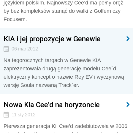
językiem polskim. Najnowszy Cee’d ma pełny oręż
by bez kompleksów stanąć do walki z Golfem czy
Focusem.
KIA i jej propozycje w Genewie
06 mar 2012
Na tegorocznych targach w Genewie KIA
zaprezentowała drugą generację modelu Cee`d,
elektryczny koncept o nazwie Rey EV i wyczynową
wersję Soula nazwaną Track`er.
Nowa Kia Cee’d na horyzoncie
11 sty 2012
Pierwsza generacja Kii Cee’d zadebiutowała w 2006