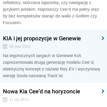
reflektory, skórzana tapicerkę, czy nawigację z
językiem polskim. Najnowszy Cee’d ma pełny oręż
by bez kompleksów stanąć do walki z Golfem czy
Focusem.
KIA i jej propozycje w Genewie
06 mar 2012
Na tegorocznych targach w Genewie KIA
zaprezentowała drugą generację modelu Cee`d,
elektryczny koncept o nazwie Rey EV i wyczynową
wersję Soula nazwaną Track`er.
Nowa Kia Cee’d na horyzoncie
11 sty 2012