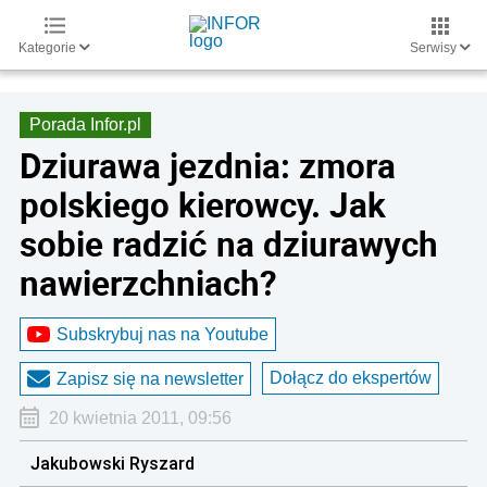
Kategorie
Serwisy
Porada Infor.pl
Dziurawa jezdnia: zmora
polskiego kierowcy. Jak
sobie radzić na dziurawych
nawierzchniach?
Subskrybuj nas na Youtube
Dołącz do ekspertów
Zapisz się na newsletter
20 kwietnia 2011, 09:56
Jakubowski Ryszard