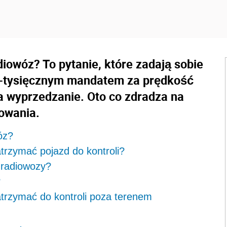
owóz? To pytanie, które zadają sobie
5-tysięcznym mandatem za prędkość
a wyprzedzanie. Oto co zdradza na
owania.
óz?
rzymać pojazd do kontroli?
 radiowozy?
?
rzymać do kontroli poza terenem