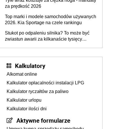
Tyle teraz kosztuje za ciężka noga - mandaty
za prędkość 2026
Top marki i modele samochodów używanych
2026. Kia Sportage na czele rankingu
Stukot po odpaleniu silnika? To może być
zwiastun awarii za kilkanaście tysięcy
złotych
Kalkulatory
Alkomat online
Kalkulator opłacalności instalacji LPG
Kalkulator ryczałtów za paliwo
Kalkulator urlopu
Kalkulator ilości dni
Aktywne formularze
Umowa kupna-sprzedaży samochodu