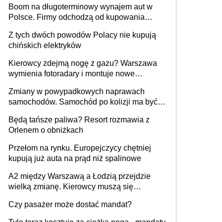
Boom na długoterminowy wynajem aut w
Polsce. Firmy odchodzą od kupowania
samochodów
Z tych dwóch powodów Polacy nie kupują
chińskich elektryków
Kierowcy zdejmą nogę z gazu? Warszawa
wymienia fotoradary i montuje nowe
urządzenia
Zmiany w powypadkowych naprawach
samochodów. Samochód po kolizji ma być
przywrócony do stanu zgodnego z
Będą tańsze paliwa? Resort rozmawia z
technologią producenta
Orlenem o obniżkach
Przełom na rynku. Europejczycy chętniej
kupują już auta na prąd niż spalinowe
A2 między Warszawą a Łodzią przejdzie
wielką zmianę. Kierowcy muszą się
przygotować
Czy pasażer może dostać mandat?