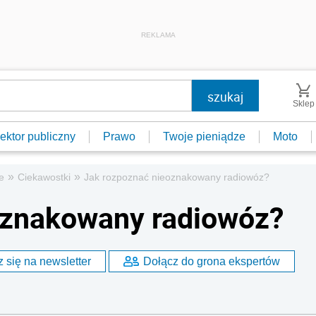
REKLAMA
Sklep
ektor publiczny
Prawo
Twoje pieniądze
Moto
»
»
e
Ciekawostki
Jak rozpoznać nieoznakowany radiowóz?
oznakowany radiowóz?
 się na newsletter
Dołącz do grona ekspertów