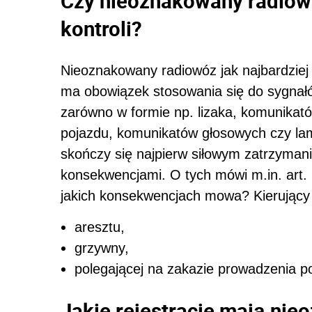
Czy nieoznakowany radiow
kontroli?
Nieoznakowany radiowóz jak najbardziej
ma obowiązek stosowania się do sygnałó
zarówno w formie np. lizaka, komunikató
pojazdu, komunikatów głosowych czy lam
skończy się najpierw siłowym zatrzyman
konsekwencjami. O tych mówi m.in. art.
jakich konsekwencjach mowa? Kierujący
aresztu,
grzywny,
polegającej na zakazie prowadzenia 
Jakie rejestracje mają ni