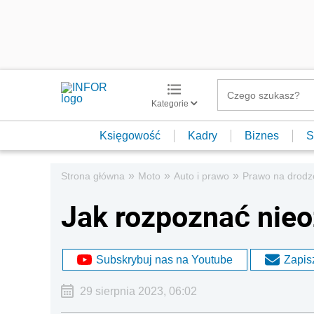
Kategorie
Księgowość
Kadry
Biznes
S
»
»
»
Strona główna
Moto
Auto i prawo
Prawo na drodz
Jak rozpoznać nie
Subskrybuj nas na Youtube
Zapisz
29 sierpnia 2023, 06:02