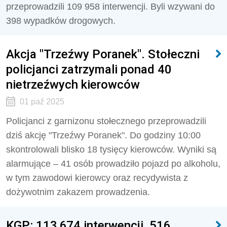
przeprowadzili 109 958 interwencji. Byli wzywani do
398 wypadków drogowych.
Akcja "Trzeźwy Poranek". Stołeczni
policjanci zatrzymali ponad 40
nietrzeźwych kierowców
01 paź 2025
Policjanci z garnizonu stołecznego przeprowadzili
dziś akcję "Trzeźwy Poranek". Do godziny 10:00
skontrolowali blisko 18 tysięcy kierowców. Wyniki są
alarmujące – 41 osób prowadziło pojazd po alkoholu,
w tym zawodowi kierowcy oraz recydywista z
dożywotnim zakazem prowadzenia.
KGP: 113 674 interwencji, 516