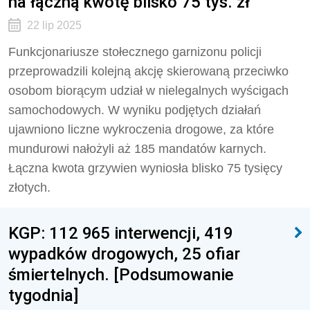
na łączną kwotę blisko 75 tys. zł
22 lip 2025
Funkcjonariusze stołecznego garnizonu policji
przeprowadzili kolejną akcję skierowaną przeciwko
osobom biorącym udział w nielegalnych wyścigach
samochodowych. W wyniku podjętych działań
ujawniono liczne wykroczenia drogowe, za które
mundurowi nałożyli aż 185 mandatów karnych.
Łączna kwota grzywien wyniosła blisko 75 tysięcy
złotych.
KGP: 112 965 interwencji, 419
wypadków drogowych, 25 ofiar
śmiertelnych. [Podsumowanie
tygodnia]