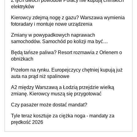
Z tych dwóch powodów Polacy nie kupują chińskich
elektryków
Kierowcy zdejmą nogę z gazu? Warszawa wymienia
fotoradary i montuje nowe urządzenia
Zmiany w powypadkowych naprawach
samochodów. Samochód po kolizji ma być
przywrócony do stanu zgodnego z technologią
Będą tańsze paliwa? Resort rozmawia z Orlenem o
producenta
obniżkach
Przełom na rynku. Europejczycy chętniej kupują już
auta na prąd niż spalinowe
A2 między Warszawą a Łodzią przejdzie wielką
zmianę. Kierowcy muszą się przygotować
Czy pasażer może dostać mandat?
Tyle teraz kosztuje za ciężka noga - mandaty za
prędkość 2026