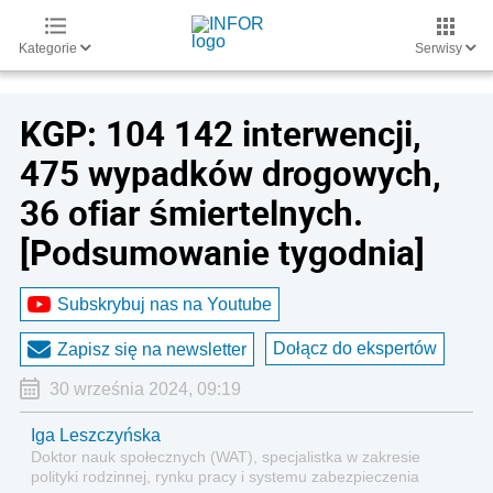
Kategorie
Serwisy
KGP: 104 142 interwencji,
475 wypadków drogowych,
36 ofiar śmiertelnych.
[Podsumowanie tygodnia]
Subskrybuj nas na Youtube
Dołącz do ekspertów
Zapisz się na newsletter
30 września 2024, 09:19
Iga Leszczyńska
Doktor nauk społecznych (WAT), specjalistka w zakresie
polityki rodzinnej, rynku pracy i systemu zabezpieczenia