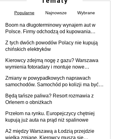
Tematy
Popularne
Najnowsze
Wybrane
lne
ranni w
Boom na długoterminowy wynajem aut w
Polsce. Firmy odchodzą od kupowania
ów
wypadkach
samochodów
Z tych dwóch powodów Polacy nie kupują
ych
chińskich elektryków
Kierowcy zdejmą nogę z gazu? Warszawa
wymienia fotoradary i montuje nowe
50
urządzenia
Zmiany w powypadkowych naprawach
samochodów. Samochód po kolizji ma być
przywrócony do stanu zgodnego z
66
Będą tańsze paliwa? Resort rozmawia z
technologią producenta
Orlenem o obniżkach
Przełom na rynku. Europejczycy chętniej
37
kupują już auta na prąd niż spalinowe
A2 między Warszawą a Łodzią przejdzie
wielką zmianę. Kierowcy muszą się