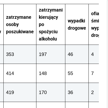
zatrzymani
ofiary
zatrzymane
kierujący
wypadki
śmierte
osoby
po
drogowe
wypadk
w
poszukiwane
spożyciu
drogow
alkoholu
353
197
46
4
414
148
55
7
419
170
36
2