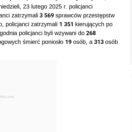
iedzieli, 23 lutego 2025 r. policjanci
3 569
janci zatrzymali
sprawców przestępstw
1 351
 policjanci zatrzymali
kierujących po
268
godnia policjanci byli wzywani do
19
313
gowych śmierć poniosło
osób, a
osób
REKLAMA