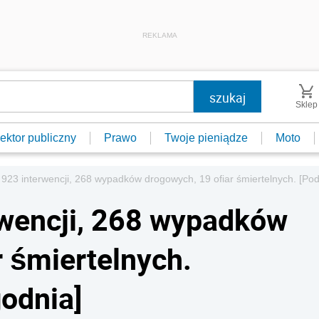
REKLAMA
Sklep
ektor publiczny
Prawo
Twoje pieniądze
Moto
923 interwencji, 268 wypadków drogowych, 19 ofiar śmiertelnych. [P
rwencji, 268 wypadków
r śmiertelnych.
odnia]