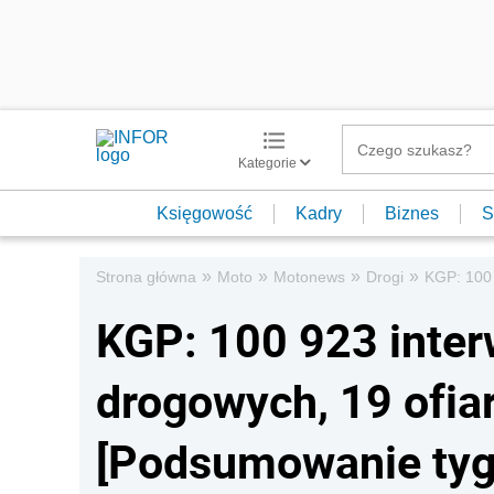
Kategorie
Księgowość
Kadry
Biznes
S
»
»
»
»
Strona główna
Moto
Motonews
Drogi
KGP: 100 
KGP: 100 923 inte
drogowych, 19 ofia
[Podsumowanie tyg