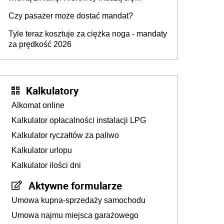
56
przygotować
Czy pasażer może dostać mandat?
Tyle teraz kosztuje za ciężka noga - mandaty
za prędkość 2026
47
37
Kalkulatory
Alkomat online
Kalkulator opłacalności instalacji LPG
20
Kalkulator ryczałtów za paliwo
Kalkulator urlopu
313
Kalkulator ilości dni
Aktywne formularze
Umowa kupna-sprzedaży samochodu
Umowa najmu miejsca garażowego