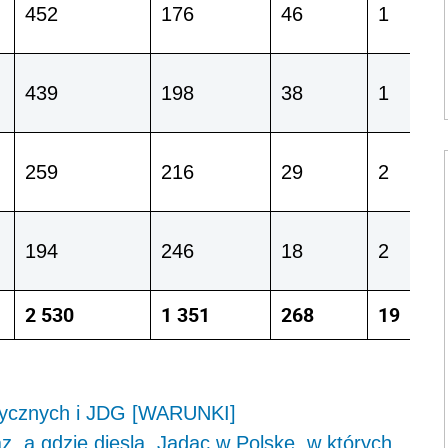
452
176
46
1
439
198
38
1
259
216
29
2
194
246
18
2
2 530
1 351
268
19
izycznych i JDG [WARUNKI]
z, a gdzie diesla. Jadąc w Polskę, w których