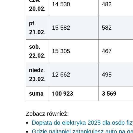
14 530
482
20.02.
pt.
15 582
582
21.02.
sob.
15 305
467
22.02.
niedz.
12 662
498
23.02.
suma
100 923
3 569
Zobacz również:
Dopłata do elektryka 2025 dla osób f
Gdzie najtaniej zatankujesz auto na ga