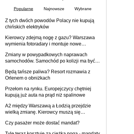
Popularne
Najnowsze
Wybrane
Z tych dwóch powodów Polacy nie kupują
chińskich elektryków
Kierowcy zdejmą nogę z gazu? Warszawa
wymienia fotoradary i montuje nowe
urządzenia
Zmiany w powypadkowych naprawach
samochodów. Samochód po kolizji ma być
przywrócony do stanu zgodnego z
Będą tańsze paliwa? Resort rozmawia z
technologią producenta
Orlenem o obniżkach
Przełom na rynku. Europejczycy chętniej
kupują już auta na prąd niż spalinowe
A2 między Warszawą a Łodzią przejdzie
wielką zmianę. Kierowcy muszą się
przygotować
Czy pasażer może dostać mandat?
Tyle teraz kosztuje za ciężka noga - mandaty