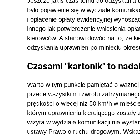
Jeszcze jakiś czas temu do odzyskania 
było pojawienie się w wydziale komunikac
i opłacenie opłaty ewidencyjnej wynosząc
innego jak potwierdzenie wniesienia opł
kierowców. A stanowi dowód na to, że ki
odzyskania uprawnień po minięciu okres
Czasami "kartonik" to nadal
Warto w tym punkcie pamiętać o ważnej r
przede wszystkim i zwrotu zatrzymanego 
prędkości o więcej niż 50 km/h w mieśc
którym uprawnienia kierującego zostały
wizyta w wydziale komunikacji nie wystar
ustawy Prawo o ruchu drogowym. Wskaz