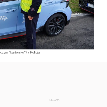
iczym "kartoniku"?
/
Policja