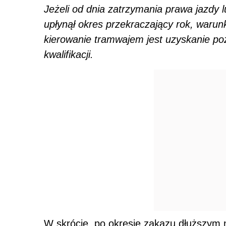
Jeżeli od dnia zatrzymania prawa jazdy
upłynął okres przekraczający rok, warun
kierowanie tramwajem jest uzyskanie p
kwalifikacji.
W skrócie, po okresie zakazu dłuższym n