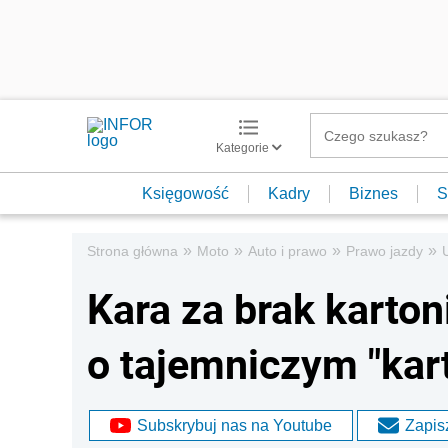
Kategorie
Księgowość
Kadry
Biznes
S
»
»
»
»
Strona główna
Moto
Auto i prawo
Prawo jazdy
Kara za brak karto
o tajemniczym "kar
Subskrybuj nas na Youtube
Zapisz