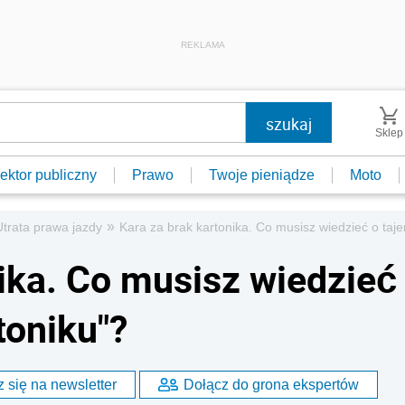
REKLAMA
Sklep
ektor publiczny
Prawo
Twoje pieniądze
Moto
»
Utrata prawa jazdy
Kara za brak kartonika. Co musisz wiedzieć o taj
nika. Co musisz wiedzieć
toniku"?
 się na newsletter
Dołącz do grona ekspertów