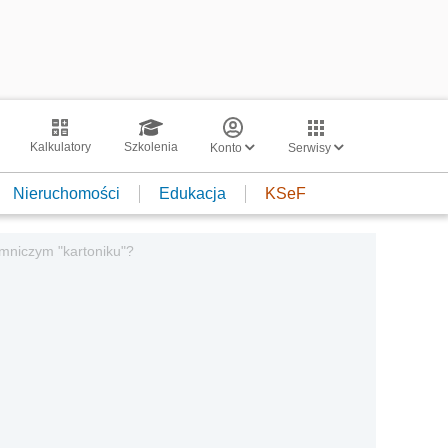
Kalkulatory
Szkolenia
Konto
Serwisy
Nieruchomości
Edukacja
KSeF
emniczym "kartoniku"?