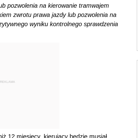
 lub pozwolenia na kierowanie tramwajem
kiem zwrotu prawa jazdy lub pozwolenia na
ozytywnego wyniku kontrolnego sprawdzenia
REKLAMA
iż 12 miesięcy, kierujący będzie musiał