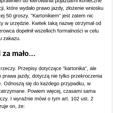
uprawnień do kierowania pojazdami konieczne
ji, które wydało prawo jazdy, złożenie wniosku
ej 50 groszy. "Kartonikiem" jest zatem nic
aty w urzędzie. Kwitek taką nazwę otrzymał od
erowca dopełnił wszelkich formalności w celu
u zakazu.
 za mało...
zeczy. Przepisy dotyczące "kartonika", ale
prawa jazdy, dotyczą nie tylko przekroczenia
ie. Odnoszą się do każdego przypadku, w
 zatrzymane. Powiem więcej, czasami sama
czy. I wyraźnie mówi o tym art. 102 ust. 2
uje on, że: