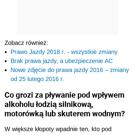
Co grozi za pływanie pod wpływem
alkoholu łodzią silnikową,
motorówką lub skuterem wodnym?
W większe kłopoty wpadnie ten, kto pod
wpływem alkoholu zasiądzie za sterem skutera
wodnego bądź łodzi z napędem silnikowym.
Wtedy o wysokości kary zdecyduje
sąd
może również
rejonowy. Przy czym sędzia
postanowić o odebraniu prawa jazdy
. Sternik
zostanie też obciążony kosztami odholowania
sprzętu i przechowywania go. Ceny za
wspomniane usługi są ustalane indywidualnie
przez rady powiatów.