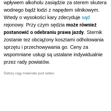
Dalszy ciąg materiału pod wideo
Podstawa prawna
: Art.30 ustawy z 18 sierpnia
2011 r. o bezpieczeństwie osób
przebywających na obszarach wodnych (tj.
Dz.U. z 2016 r. poz. 656); Par. 5
rozporządzenia ministra transportu,