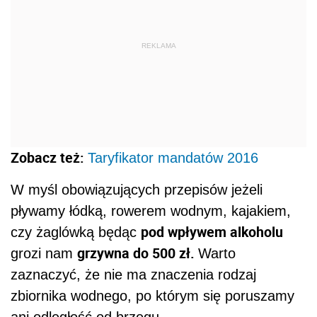
pływamy łódką, rowerem wodnym, kajakiem,
pod wpływem alkoholu
czy żaglówką będąc
grzywna do 500 zł.
grozi nam
Warto
zaznaczyć, że nie ma znaczenia rodzaj
zbiornika wodnego, po którym się poruszamy
ani odległość od brzegu.
To nie wszystko. Osoby pływające kajakami,
rowerami wodnymi, czy żaglówkami powinny
pamiętać by zabrać na pokład kapoki dla
wszystkich pasażerów. Osoby nie potrafiące
pływać mają obowiązek założenia kamizelek
na siebie, te które potrafią nie mają takiego
brak kapoków
obowiązku. Niemniej za
grozi
mandat od 20 do 500 zł.