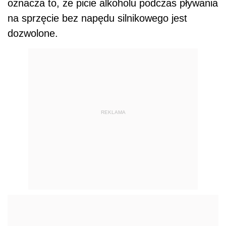
oznacza to, że picie alkoholu podczas pływania
na sprzęcie bez napędu silnikowego jest
dozwolone.
REKLAMA
Zobacz też:
Taryfikator mandatów 2016
W myśl obowiązujących przepisów jeżeli