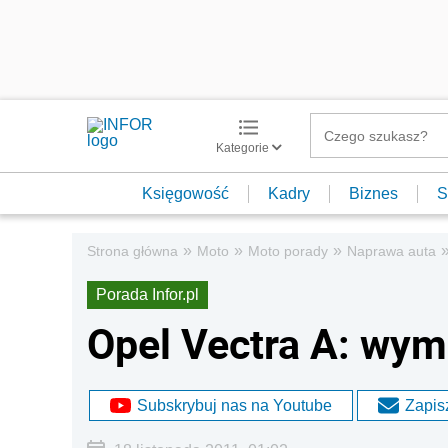
Kategorie
Księgowość
Kadry
Biznes
S
»
»
»
Strona główna
Moto
Moto porady
Naprawa auta
Porada Infor.pl
Opel Vectra A: wy
Subskrybuj nas na Youtube
Zapisz