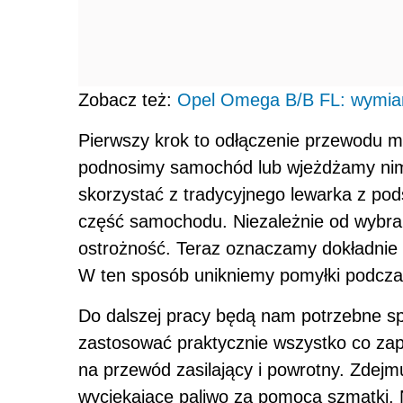
ostrożność. Teraz oznaczamy dokładnie 
W ten sposób unikniemy pomyłki podcz
Do dalszej pracy będą nam potrzebne sp
zastosować praktycznie wszystko co zap
na przewód zasilający i powrotny. Zde
wyciekające paliwo za pomocą szmatki. 
zdejmujemy przewody paliwowe z pompy.
zdemontować pompę paliwa z samocho