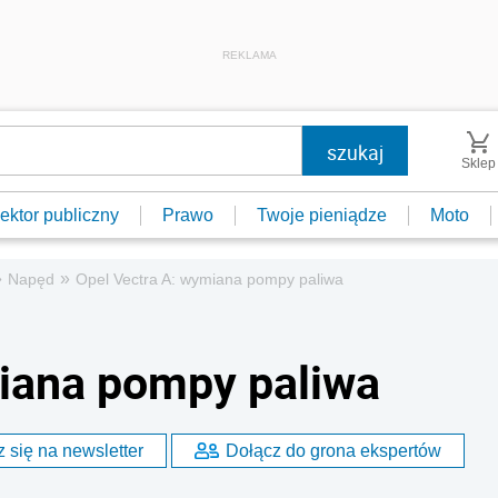
REKLAMA
Sklep
ektor publiczny
Prawo
Twoje pieniądze
Moto
»
»
Napęd
Opel Vectra A: wymiana pompy paliwa
miana pompy paliwa
 się na newsletter
Dołącz do grona ekspertów