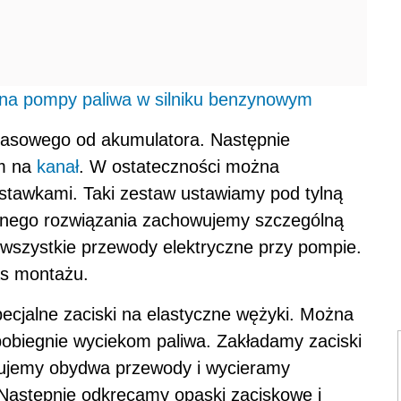
wszystkie przewody elektryczne przy pompie.
as montażu.
ecjalne zaciski na elastyczne wężyki. Można
obiegnie wyciekom paliwa. Zakładamy zaciski
jmujemy obydwa przewody i wycieramy
Następnie odkręcamy opaski zaciskowe i
 Pozostaje nam wykręcić śruby mocujące i
du.