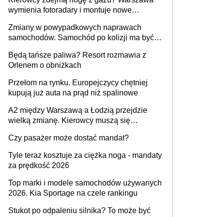
wymienia fotoradary i montuje nowe
urządzenia
Zmiany w powypadkowych naprawach
samochodów. Samochód po kolizji ma być
przywrócony do stanu zgodnego z
Będą tańsze paliwa? Resort rozmawia z
technologią producenta
Orlenem o obniżkach
Przełom na rynku. Europejczycy chętniej
kupują już auta na prąd niż spalinowe
A2 między Warszawą a Łodzią przejdzie
wielką zmianę. Kierowcy muszą się
przygotować
Czy pasażer może dostać mandat?
Tyle teraz kosztuje za ciężka noga - mandaty
za prędkość 2026
Top marki i modele samochodów używanych
2026. Kia Sportage na czele rankingu
Stukot po odpaleniu silnika? To może być