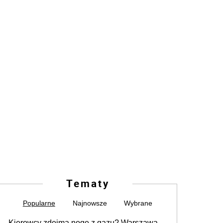
Tematy
Popularne
Najnowsze
Wybrane
Kierowcy zdejmą nogę z gazu? Warszawa