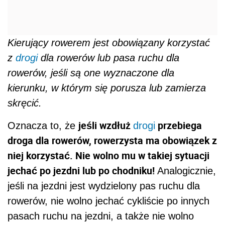
Kieruj
ą
cy rowerem jest obowi
ą
zany korzysta
ć
z
drogi
dla rowerów lub pasa ruchu dla
rowerów, je
ś
li s
ą
one wyznaczone dla
kierunku, w którym si
ę
porusza lub zamierza
skr
ę
ci
ć
.
jeśli wzdłuż
przebiega
Oznacza to, że
drogi
droga dla rowerów, rowerzysta ma obowiązek z
niej korzystać. Nie wolno mu w takiej sytuacji
jechać po jezdni lub po chodniku!
Analogicznie,
jeśli na jezdni jest wydzielony pas ruchu dla
rowerów, nie wolno jechać cykliście po innych
pasach ruchu na jezdni, a także nie wolno