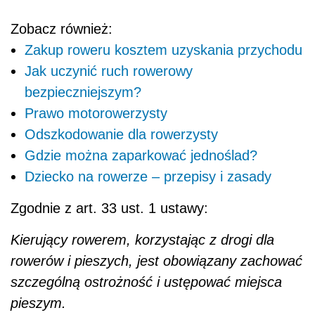
Zobacz również:
Zakup roweru kosztem uzyskania przychodu
Jak uczynić ruch rowerowy
bezpieczniejszym?
Prawo motorowerzysty
Odszkodowanie dla rowerzysty
Gdzie można zaparkować jednoślad?
Dziecko na rowerze – przepisy i zasady
Zgodnie z art. 33 ust. 1 ustawy:
Kieruj
ą
cy rowerem, korzystaj
ą
c z drogi dla
rowerów i pieszych, jest obowi
ą
zany zachowa
ć
szczególn
ą
ostro
ż
no
ść
i ust
ę
powa
ć
miejsca
pieszym.