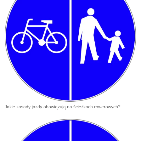
Jakie zasady jazdy obowiązują na ścieżkach rowerowych?