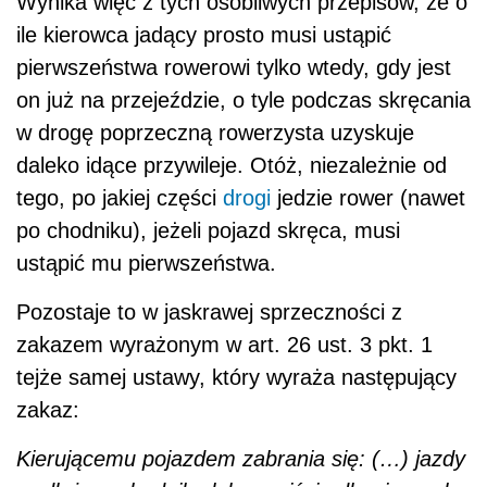
Wynika więc z tych osobliwych przepisów, że o
ile kierowca jadący prosto musi ustąpić
pierwszeństwa rowerowi tylko wtedy, gdy jest
on już na przejeździe, o tyle podczas skręcania
w drogę poprzeczną rowerzysta uzyskuje
daleko idące przywileje. Otóż, niezależnie od
tego, po jakiej części
drogi
jedzie rower (nawet
po chodniku), jeżeli pojazd skręca, musi
ustąpić mu pierwszeństwa.
Pozostaje to w jaskrawej sprzeczności z
zakazem wyrażonym w art. 26 ust. 3 pkt. 1
tejże samej ustawy, który wyraża następujący
zakaz:
Kieruj
ą
cemu pojazdem zabrania si
ę
: (…) jazdy