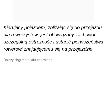
Kieruj
ą
cy pojazdem, zbli
ż
aj
ą
c si
ę
do przejazdu
dla rowerzystów, jest obowi
ą
zany zachowa
ć
szczególn
ą
ostro
ż
no
ść
i ust
ą
pi
ć
pierwsze
ń
stwa
rowerowi znajduj
ą
cemu si
ę
na przeje
ź
dzie.
Dalszy ciąg materiału pod wideo