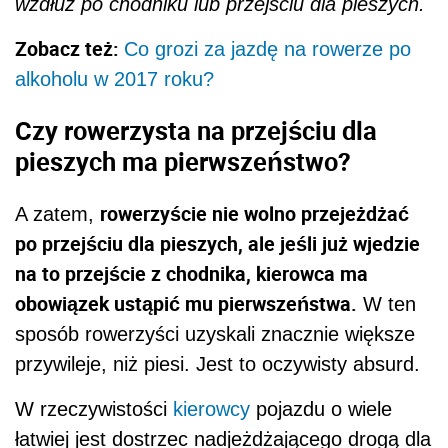
wzdłu
ż
po chodniku lub przej
ś
ciu dla pieszych.
Zobacz też:
Co grozi za jazdę na rowerze po
alkoholu w 2017 roku?
Czy rowerzysta na przejściu dla
pieszych ma pierwszeństwo?
rowerzyście nie wolno przejeżdżać
A zatem,
po przejściu dla pieszych, ale jeśli już wjedzie
na to przejście z chodnika, kierowca ma
obowiązek ustąpić mu pierwszeństwa.
W ten
sposób rowerzyści uzyskali znacznie większe
przywileje, niż piesi. Jest to oczywisty absurd.
W rzeczywistości
kierowcy
pojazdu o wiele
łatwiej jest dostrzec nadjeżdżającego drogą dla