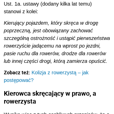
Ust. 1a. ustawy (dodany kilka lat temu)
stanowi z kolei:
Kieruj
ą
cy pojazdem, który skr
ę
ca w drog
ę
poprzeczn
ą
, jest obowi
ą
zany zachowa
ć
szczególn
ą
ostro
ż
no
ść
i ust
ą
pi
ć
pierwsze
ń
stwa
rowerzy
ś
cie jad
ą
cemu na wprost po jezdni,
pasie ruchu dla rowerów, drodze dla rowerów
lub innej cz
ęś
ci
drogi, któr
ą
zamierza opu
ś
ci
ć
.
Zobacz też:
Kolizja z rowerzystą – jak
postępować?
Kierowca skręcający w prawo, a
rowerzysta