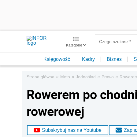
Kategorie
Księgowość
Kadry
Biznes
S
»
»
»
»
Strona główna
Moto
Jednoślad
Prawo
Rowerem 
Rowerem po chodnik
rowerowej
Subskrybuj nas na Youtube
Zapisz