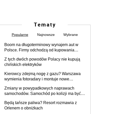
Tematy
Popularne
Najnowsze
Wybrane
Boom na długoterminowy wynajem aut w
Polsce. Firmy odchodzą od kupowania
samochodów
Z tych dwóch powodów Polacy nie kupują
chińskich elektryków
Kierowcy zdejmą nogę z gazu? Warszawa
wymienia fotoradary i montuje nowe
urządzenia
Zmiany w powypadkowych naprawach
samochodów. Samochód po kolizji ma być
przywrócony do stanu zgodnego z
Będą tańsze paliwa? Resort rozmawia z
technologią producenta
Orlenem o obniżkach