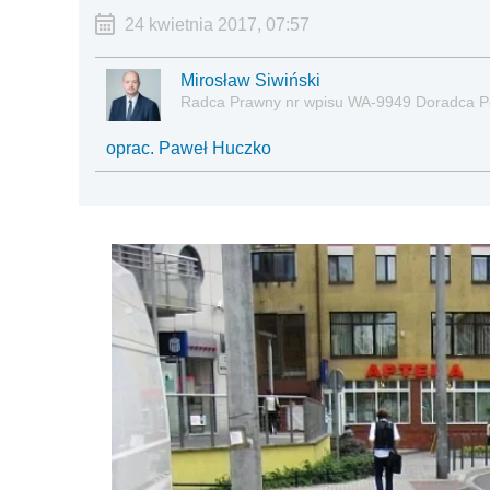
24 kwietnia 2017, 07:57
Mirosław Siwiński
Radca Prawny nr wpisu WA-9949 Doradca P
oprac. Paweł Huczko