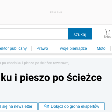
REKLAMA
Sklep
ektor publiczny
Prawo
Twoje pieniądze
Moto
po chodniku i pieszo po ścieżce rowerowej
u i pieszo po ścieżce
 się na newsletter
Dołącz do grona ekspertów