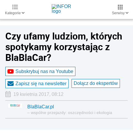
Kategorie
Serwisy
Czy ufamy ludziom, których
spotykamy korzystając z
BlaBlaCar?
Subskrybuj nas na Youtube
Dołącz do ekspertów
Zapisz się na newsletter
19 kwietnia 2017, 08:12
BlaBlaCar.pl
– wspólne przejazdy: oszczędności i ekologia