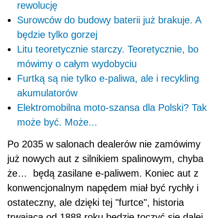
rewolucję
Surowców do budowy baterii już brakuje. A
będzie tylko gorzej
Litu teoretycznie starczy. Teoretycznie, bo
mówimy o całym wydobyciu
Furtką są nie tylko e-paliwa, ale i recykling
akumulatorów
Elektromobilna moto-szansa dla Polski? Tak
może być. Może...
Po 2035 w salonach dealerów nie zamówimy
już nowych aut z silnikiem spalinowym, chyba
że… będą zasilane e-paliwem. Koniec aut z
konwencjonalnym napędem miał być rychły i
ostateczny, ale dzięki tej "furtce", historia
trwająca od 1888 roku będzie toczyć się dalej.