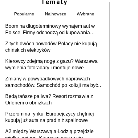
Tematy
Popularne
Najnowsze
Wybrane
Boom na długoterminowy wynajem aut w
Polsce. Firmy odchodzą od kupowania
samochodów
Z tych dwóch powodów Polacy nie kupują
chińskich elektryków
Kierowcy zdejmą nogę z gazu? Warszawa
wymienia fotoradary i montuje nowe
urządzenia
Zmiany w powypadkowych naprawach
samochodów. Samochód po kolizji ma być
przywrócony do stanu zgodnego z
Będą tańsze paliwa? Resort rozmawia z
technologią producenta
Orlenem o obniżkach
Przełom na rynku. Europejczycy chętniej
kupują już auta na prąd niż spalinowe
A2 między Warszawą a Łodzią przejdzie
wielką zmianę. Kierowcy muszą się