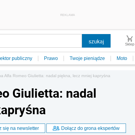
REKLAMA
Sklep
ektor publiczny
Prawo
Twoje pieniądze
Moto
 Alfa Romeo Giulietta: nadal piękna, lecz mniej kapryśna
 Giulietta: nadal
kapryśna
 się na newsletter
Dołącz do grona ekspertów