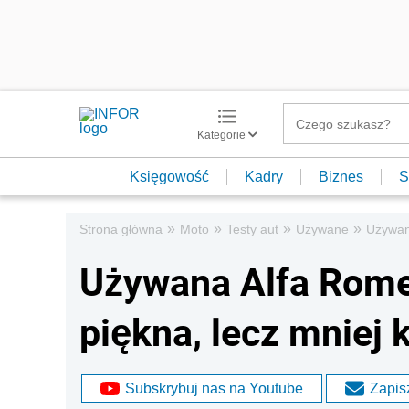
Kategorie
Księgowość
Kadry
Biznes
S
»
»
»
»
Strona główna
Moto
Testy aut
Używane
Używana
Używana Alfa Romeo
piękna, lecz mniej 
Subskrybuj nas na Youtube
Zapisz