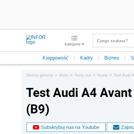
Kategorie
Księgowość
Kadry
Biznes
S
»
»
»
»
Strona główna
Moto
Testy aut
Nowe
Test Audi 
Test Audi A4 Avant
(B9)
Subskrybuj nas na Youtube
Zapisz