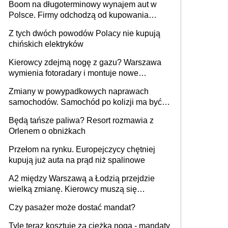
Boom na długoterminowy wynajem aut w
Polsce. Firmy odchodzą od kupowania
samochodów
Z tych dwóch powodów Polacy nie kupują
chińskich elektryków
Kierowcy zdejmą nogę z gazu? Warszawa
wymienia fotoradary i montuje nowe
urządzenia
Zmiany w powypadkowych naprawach
samochodów. Samochód po kolizji ma być
przywrócony do stanu zgodnego z
Będą tańsze paliwa? Resort rozmawia z
technologią producenta
Orlenem o obniżkach
Przełom na rynku. Europejczycy chętniej
kupują już auta na prąd niż spalinowe
A2 między Warszawą a Łodzią przejdzie
wielką zmianę. Kierowcy muszą się
przygotować
Czy pasażer może dostać mandat?
Tyle teraz kosztuje za ciężka noga - mandaty