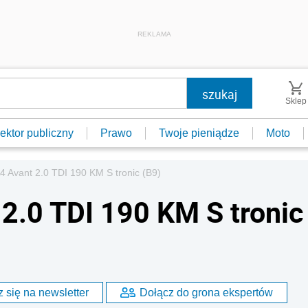
REKLAMA
Sklep
ektor publiczny
Prawo
Twoje pieniądze
Moto
A4 Avant 2.0 TDI 190 KM S tronic (B9)
 2.0 TDI 190 KM S tronic
 się na newsletter
Dołącz do grona ekspertów