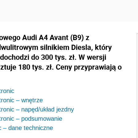
wego Audi A4 Avant (B9) z
dwulitrowym silnikiem Diesla, który
chodzi do 300 tys. zł. W wersji
tuje 180 tys. zł. Ceny przyprawiają o
ronic
tronic – wnętrze
tronic – napęd/układ jezdny
 tronic – podsumowanie
c – dane techniczne