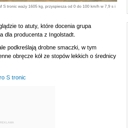
S tronic waży 1605 kg, przyspiesza od 0 do 100 km/h w 7,9 s i
lądzie to atuty, które docenia grupa
a dla producenta z Ingolstadt.
ale podkreślają drobne smaczki, w tym
nne obręcze kół ze stopów lekkich o średnicy
o S tronic
REKLAMA