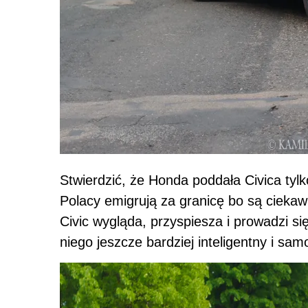
Stwierdzić, że Honda poddała Civica tylko
Polacy emigrują za granicę bo są ciekaw
Civic wygląda, przyspiesza i prowadzi się
niego jeszcze bardziej inteligentny i samo