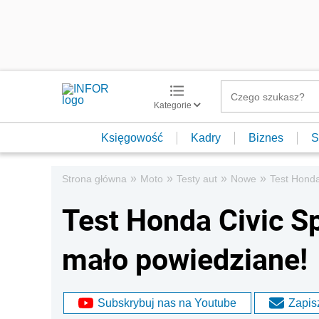
Kategorie
Księgowość
Kadry
Biznes
S
»
»
»
»
Strona główna
Moto
Testy aut
Nowe
Test Honda 
Test Honda Civic Spo
mało powiedziane!
Subskrybuj nas na Youtube
Zapisz