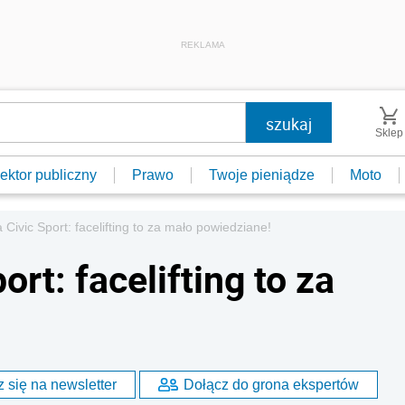
REKLAMA
Sklep
ektor publiczny
Prawo
Twoje pieniądze
Moto
Civic Sport: facelifting to za mało powiedziane!
rt: facelifting to za
 się na newsletter
Dołącz do grona ekspertów