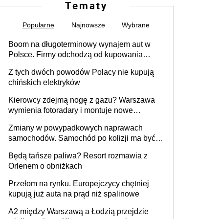
Tematy
Popularne
Najnowsze
Wybrane
Boom na długoterminowy wynajem aut w
Polsce. Firmy odchodzą od kupowania
samochodów
Z tych dwóch powodów Polacy nie kupują
chińskich elektryków
Kierowcy zdejmą nogę z gazu? Warszawa
wymienia fotoradary i montuje nowe
urządzenia
Zmiany w powypadkowych naprawach
samochodów. Samochód po kolizji ma być
przywrócony do stanu zgodnego z
Będą tańsze paliwa? Resort rozmawia z
technologią producenta
Orlenem o obniżkach
Przełom na rynku. Europejczycy chętniej
kupują już auta na prąd niż spalinowe
A2 między Warszawą a Łodzią przejdzie