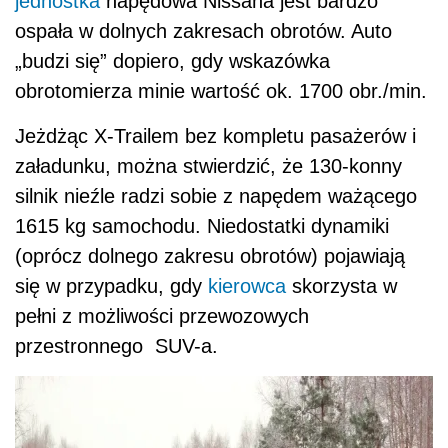
jednostka
napędowa Nissana jest bardzo
ospała w dolnych zakresach obrotów. Auto
„budzi się” dopiero, gdy wskazówka
obrotomierza minie wartość ok. 1700 obr./min.
Jeżdżąc X-Trailem bez kompletu pasażerów i
załadunku, można stwierdzić, że 130-konny
silnik nieźle radzi sobie z napędem ważącego
1615 kg samochodu. Niedostatki dynamiki
(oprócz dolnego zakresu obrotów) pojawiają
się w przypadku, gdy
kierowca
skorzysta w
pełni z możliwości przewozowych
przestronnego SUV-a.