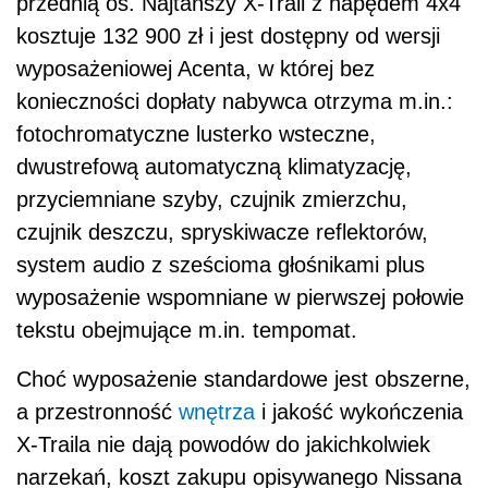
przednią oś. Najtańszy X-Trail z napędem 4x4
kosztuje 132 900 zł i jest dostępny od wersji
wyposażeniowej Acenta, w której bez
konieczności dopłaty nabywca otrzyma m.in.:
fotochromatyczne lusterko wsteczne,
dwustrefową automatyczną klimatyzację,
przyciemniane szyby, czujnik zmierzchu,
czujnik deszczu, spryskiwacze reflektorów,
system audio z sześcioma głośnikami plus
wyposażenie wspomniane w pierwszej połowie
tekstu obejmujące m.in. tempomat.
Choć wyposażenie standardowe jest obszerne,
a przestronność
wnętrza
i jakość wykończenia
X-Traila nie dają powodów do jakichkolwiek
narzekań, koszt zakupu opisywanego Nissana