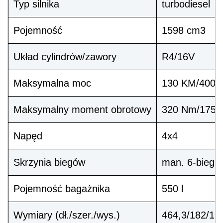
Typ silnika
turbodiesel
Pojemność
1598 cm3
Układ cylindrów/zawory
R4/16V
Maksymalna moc
130 KM/4000 
Maksymalny moment obrotowy
320 Nm/1750 
Napęd
4x4
Skrzynia biegów
man. 6-bieg.
Pojemność bagażnika
550 l
Wymiary (dł./szer./wys.)
464,3/182/16