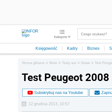
Kategorie
Księgowość
Kadry
Biznes
S
»
»
»
»
Strona główna
Moto
Testy aut
Nowe
Test Peug
Test Peugeot 2008
Subskrybuj nas na Youtube
Zapisz
12 grudnia 2013, 10:57