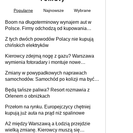
Popularne
Najnowsze
Wybrane
Boom na długoterminowy wynajem aut w
Polsce. Firmy odchodzą od kupowania
samochodów
Z tych dwóch powodów Polacy nie kupują
chińskich elektryków
Kierowcy zdejmą nogę z gazu? Warszawa
wymienia fotoradary i montuje nowe
urządzenia
Zmiany w powypadkowych naprawach
samochodów. Samochód po kolizji ma być
przywrócony do stanu zgodnego z
Będą tańsze paliwa? Resort rozmawia z
technologią producenta
Orlenem o obniżkach
Przełom na rynku. Europejczycy chętniej
kupują już auta na prąd niż spalinowe
A2 między Warszawą a Łodzią przejdzie
wielką zmianę. Kierowcy muszą się