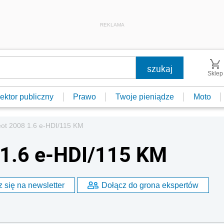
REKLAMA
Sklep
ektor publiczny
Prawo
Twoje pieniądze
Moto
eot 2008 1.6 e-HDI/115 KM
 1.6 e-HDI/115 KM
 się na newsletter
Dołącz do grona ekspertów