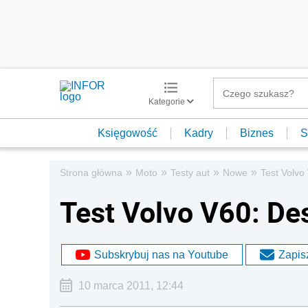
Kategorie
Księgowość
Kadry
Biznes
S
»
»
»
»
Strona główna
Moto
Testy aut
Nowe
Test Volvo
Test Volvo V60: De
Subskrybuj nas na Youtube
Zapisz
10 marca 2011, 12:44