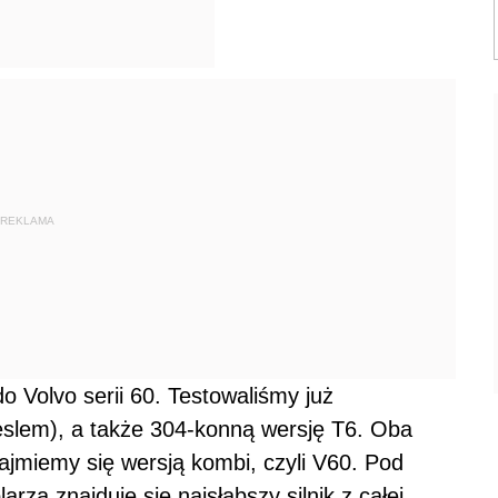
REKLAMA
o Volvo serii 60. Testowaliśmy już
slem), a także 304-konną wersję T6. Oba
ajmiemy się wersją kombi, czyli V60. Pod
za znajduje się najsłabszy silnik z całej