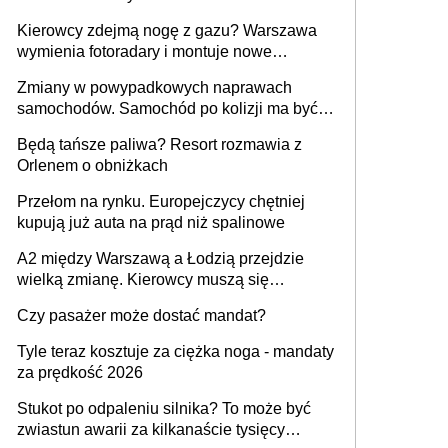
Kierowcy zdejmą nogę z gazu? Warszawa
wymienia fotoradary i montuje nowe
urządzenia
Zmiany w powypadkowych naprawach
samochodów. Samochód po kolizji ma być
przywrócony do stanu zgodnego z
Będą tańsze paliwa? Resort rozmawia z
technologią producenta
Orlenem o obniżkach
Przełom na rynku. Europejczycy chętniej
kupują już auta na prąd niż spalinowe
A2 między Warszawą a Łodzią przejdzie
wielką zmianę. Kierowcy muszą się
przygotować
Czy pasażer może dostać mandat?
Tyle teraz kosztuje za ciężka noga - mandaty
za prędkość 2026
Stukot po odpaleniu silnika? To może być
zwiastun awarii za kilkanaście tysięcy