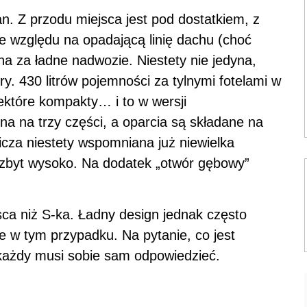
an. Z przodu miejsca jest pod dostatkiem, z
 ze względu na opadającą linię dachu (choć
ena za ładne nadwozie. Niestety nie jedyna,
y. 430 litrów pojemności za tylnymi fotelami w
iektóre kompakty… i to w wersji
ona na trzy części, a oparcia są składane na
cza niestety wspomniana już niewielka
zbyt wysoko. Na dodatek „otwór gębowy”
sca niż S-ka. Ładny design jednak często
ie w tym przypadku. Na pytanie, co jest
 każdy musi sobie sam odpowiedzieć.