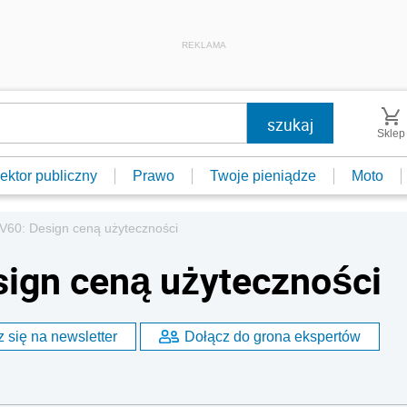
REKLAMA
Sklep
ektor publiczny
Prawo
Twoje pieniądze
Moto
 V60: Design ceną użyteczności
sign ceną użyteczności
 się na newsletter
Dołącz do grona ekspertów