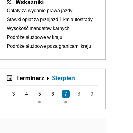
Wskaźniki
Opłaty za wydanie prawa jazdy
Stawki opłat za przejazd 1 km autostrady
Wysokość mandatów karnych
Podróże służbowe w kraju
Podróże służbowe poza granicami kraju
Terminarz
Sierpień
3
4
5
6
7
8
9