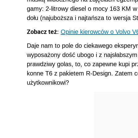
gamy: 2-litrowy diesel o mocy 163 KM w w
dołu (najuboższa i najtańsza to wersja S
Zobacz też:
Opinie kierowców o Volvo V
Daje nam to pole do ciekawego eksper
wyposażony dość ubogo i z najsłabszym 
prawdziwy golas, to, co zapewne kupi pr
konne T6 z pakietem R-Design. Zatem co
użytkownikowi?