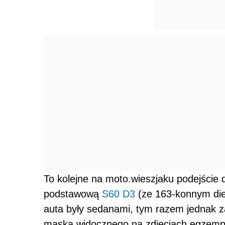
To kolejne na moto.wieszjaku podejście d
podstawową
S60 D3
(ze 163-konnym die
auta były sedanami, tym razem jednak z
maską widocznego na zdjęciach egzemplar