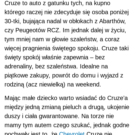
Cruze to auto z gatunku tych, na kupno
którego raczej nie zdecyduje się osoba poniżej
30-tki, bujająca nadal w obłokach z Abarthów,
czy Peugeotów RCZ. Im jednak dalej w życiu,
tym mniej nam w głowie szaleństw, a coraz
więcej pragnienia świętego spokoju. Cruze taki
święty spokój właśnie zapewnia – bez
adrenaliny, bez szaleństwa. Idealne na
piątkowe zakupy, powrót do domu i wyjazd z
rodziną (acz niewielką) na weekend.
Mając małe dziecko warto wsiadać do Cruze’a
między jedną zmianą pieluch a drugą, ukojenie
duszy i ciała gwarantowane. Na torze nie
mamy tym autem czego szukać, jednak godne
pochwały jest to, że
Chevrolet
Cruze nie