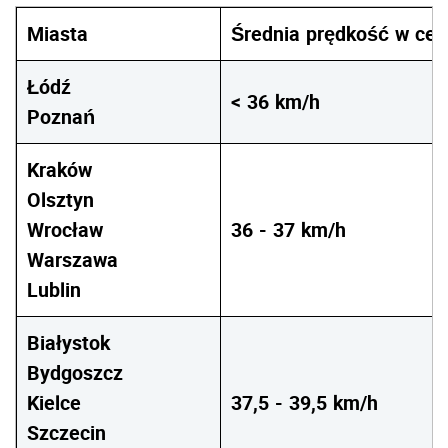
Miasta
Średnia
prędkość
w
cen
Łódź
<
36
km/h
Poznań
Kraków
Olsztyn
Wrocław
36
-
37
km/h
Warszawa
Lublin
Białystok
Bydgoszcz
Kielce
37,5
-
39,5
km/h
Szczecin