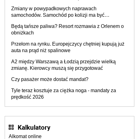
Zmiany w powypadkowych naprawach
samochodów. Samochód po kolizji ma być
przywrócony do stanu zgodnego z technologią
Będą tańsze paliwa? Resort rozmawia z Orlenem o
producenta
obniżkach
Przełom na rynku. Europejczycy chętniej kupują już
auta na prąd niż spalinowe
A2 między Warszawą a Łodzią przejdzie wielką
zmianę. Kierowcy muszą się przygotować
Czy pasażer może dostać mandat?
Tyle teraz kosztuje za ciężka noga - mandaty za
prędkość 2026
Kalkulatory
Alkomat online