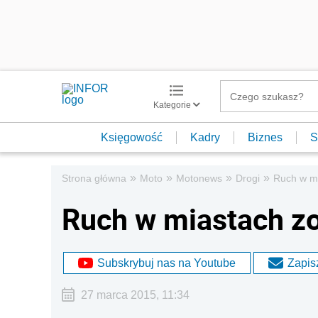
Kategorie
Księgowość
Kadry
Biznes
S
»
»
»
»
Strona główna
Moto
Motonews
Drogi
Ruch w mi
Ruch w miastach zo
Subskrybuj nas na Youtube
Zapisz
27 marca 2015, 11:34