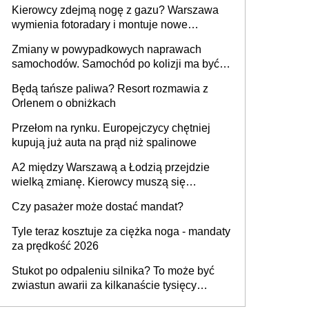
Kierowcy zdejmą nogę z gazu? Warszawa
wymienia fotoradary i montuje nowe
urządzenia
Zmiany w powypadkowych naprawach
samochodów. Samochód po kolizji ma być
przywrócony do stanu zgodnego z
Będą tańsze paliwa? Resort rozmawia z
technologią producenta
Orlenem o obniżkach
Przełom na rynku. Europejczycy chętniej
kupują już auta na prąd niż spalinowe
A2 między Warszawą a Łodzią przejdzie
wielką zmianę. Kierowcy muszą się
przygotować
Czy pasażer może dostać mandat?
Tyle teraz kosztuje za ciężka noga - mandaty
za prędkość 2026
Stukot po odpaleniu silnika? To może być
zwiastun awarii za kilkanaście tysięcy
złotych