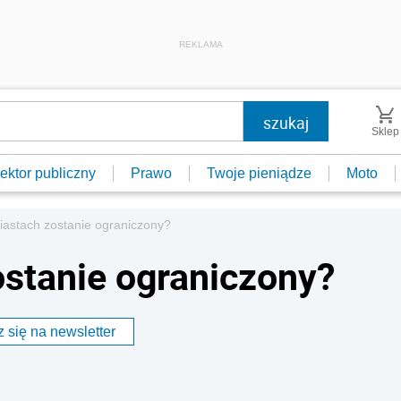
REKLAMA
Sklep
ektor publiczny
Prawo
Twoje pieniądze
Moto
astach zostanie ograniczony?
stanie ograniczony?
 się na newsletter