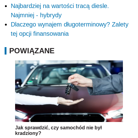
Najbardziej na wartości tracą diesle.
Najmniej - hybrydy
Dlaczego wynajem długoterminowy? Zalety
tej opcji finansowania
POWIĄZANE
Jak sprawdzić, czy samochód nie był
kradziony?