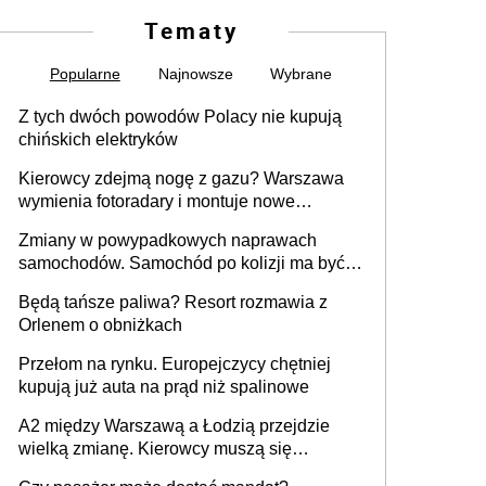
Tematy
Popularne
Najnowsze
Wybrane
Z tych dwóch powodów Polacy nie kupują
chińskich elektryków
Kierowcy zdejmą nogę z gazu? Warszawa
wymienia fotoradary i montuje nowe
urządzenia
Zmiany w powypadkowych naprawach
samochodów. Samochód po kolizji ma być
przywrócony do stanu zgodnego z
Będą tańsze paliwa? Resort rozmawia z
technologią producenta
Orlenem o obniżkach
Przełom na rynku. Europejczycy chętniej
kupują już auta na prąd niż spalinowe
A2 między Warszawą a Łodzią przejdzie
wielką zmianę. Kierowcy muszą się
przygotować