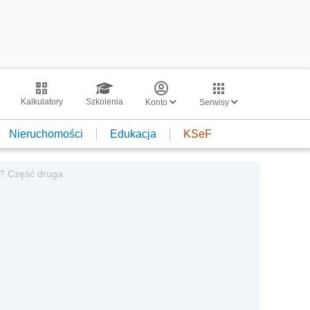
Kalkulatory
Szkolenia
Konto
Serwisy
Nieruchomości
Edukacja
KSeF
? Część druga