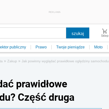
REKLAMA
Sklep
ektor publiczny
Prawo
Twoje pieniądze
Moto
»
»
ta
Zakup
Jak powinny wyglądać prawidłowe oględziny samochodu
dać prawidłowe
du? Część druga