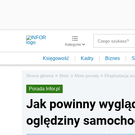
Kategorie
Księgowość
Kadry
Biznes
S
»
»
»
Strona główna
Moto
Moto porady
Eksploatacja au
Porada Infor.pl
Jak powinny wyglą
oględziny samocho