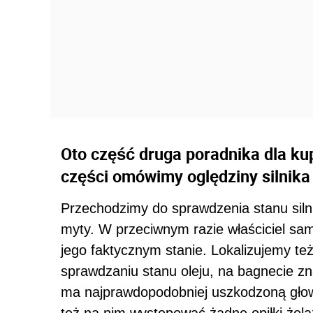
Oto część druga poradnika dla k
części omówimy oględziny silnika
Przechodzimy do sprawdzenia stanu sil
myty. W przeciwnym razie właściciel s
jego faktycznym stanie. Lokalizujemy też
sprawdzaniu stanu oleju, na bagnecie zna
ma najprawdopodobniej uszkodzoną głowi
też na nim występować żadne opiłki żela