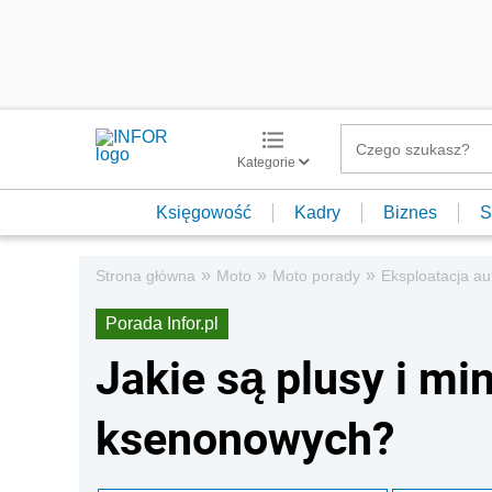
Kategorie
Księgowość
Kadry
Biznes
S
»
»
»
Strona główna
Moto
Moto porady
Eksploatacja au
Porada Infor.pl
Jakie są plusy i mi
ksenonowych?