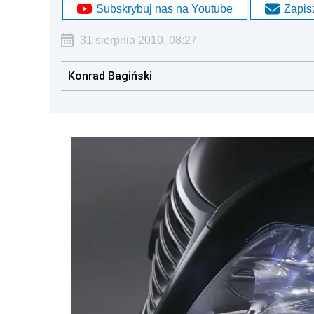
Subskrybuj nas na Youtube
Zapisz
31 sierpnia 2010, 08:27
Konrad Bagiński