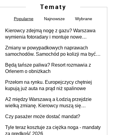
Tematy
Popularne
Najnowsze
Wybrane
Kierowcy zdejmą nogę z gazu? Warszawa
wymienia fotoradary i montuje nowe
urządzenia
Zmiany w powypadkowych naprawach
samochodów. Samochód po kolizji ma być
przywrócony do stanu zgodnego z
Będą tańsze paliwa? Resort rozmawia z
technologią producenta
Orlenem o obniżkach
Przełom na rynku. Europejczycy chętniej
kupują już auta na prąd niż spalinowe
A2 między Warszawą a Łodzią przejdzie
wielką zmianę. Kierowcy muszą się
przygotować
Czy pasażer może dostać mandat?
Tyle teraz kosztuje za ciężka noga - mandaty
za prędkość 2026