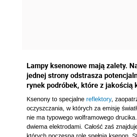
Lampy ksenonowe mają zalety. Naj
jednej strony odstrasza potencjal
rynek podróbek, które z jakością
Ksenony to specjalne
reflektory
, zaopat
oczyszczania, w których za emisję świ
nie ma typowego wolframowego drucika. Ś
dwiema elektrodami. Całość zaś znajduj
których poczesną rolę spełnia ksenon. S