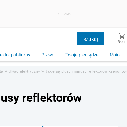
REKLAMA
Sklep
ektor publiczny
Prawo
Twoje pieniądze
Moto
»
»
ta
Układ elektryczny
Jakie są plusy i minusy reflektorów ksenono
nusy reflektorów