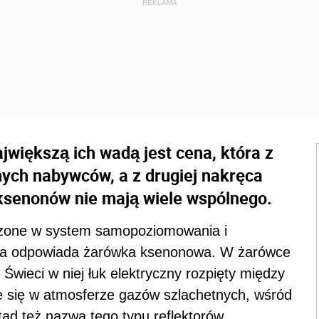
większą ich wadą jest cena, która z
nych nabywców, a z drugiej nakręca
 ksenonów nie mają wiele wspólnego.
rzone w system samopoziomowania i
atła odpowiada żarówka ksenonowa. W żarówce
wieci w niej łuk elektryczny rozpięty między
e się w atmosferze gazów szlachetnych, wśród
tąd też nazwa tego typu reflektorów.