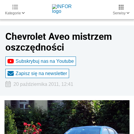
Kategorie
Serwisy
Chevrolet Aveo mistrzem
oszczędności
Subskrybuj nas na Youtube
Zapisz się na newsletter
20 października 2011, 12:41