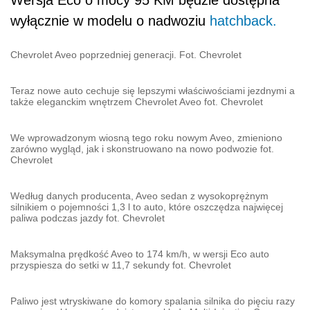
Wersja Eco o mocy 95 KM będzie dostępna
wyłącznie w modelu o nadwoziu
hatchback.
Chevrolet Aveo poprzedniej generacji. Fot. Chevrolet
Teraz nowe auto cechuje się lepszymi właściwościami jezdnymi a
także eleganckim wnętrzem Chevrolet Aveo fot. Chevrolet
We wprowadzonym wiosną tego roku nowym Aveo, zmieniono
zarówno wygląd, jak i skonstruowano na nowo podwozie fot.
Chevrolet
Według danych producenta, Aveo sedan z wysokoprężnym
silnikiem o pojemności 1,3 l to auto, które oszczędza najwięcej
paliwa podczas jazdy fot. Chevrolet
Maksymalna prędkość Aveo to 174 km/h, w wersji Eco auto
przyspiesza do setki w 11,7 sekundy fot. Chevrolet
Paliwo jest wtryskiwane do komory spalania silnika do pięciu razy