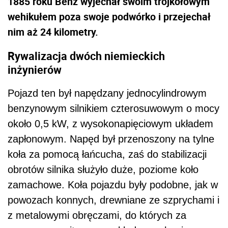
1885 roku Benz wyjechał swoim trójkołowym
wehikułem poza swoje podwórko i przejechał
nim aż 24 kilometry.
Rywalizacja dwóch niemieckich
inżynierów
Pojazd ten był napędzany jednocylindrowym
benzynowym silnikiem czterosuwowym o mocy
około 0,5 kW, z wysokonapięciowym układem
zapłonowym. Napęd był przenoszony na tylne
koła za pomocą łańcucha, zaś do stabilizacji
obrotów silnika służyło duże, poziome koło
zamachowe. Koła pojazdu były podobne, jak w
powozach konnych, drewniane ze szprychami i
z metalowymi obręczami, do których za