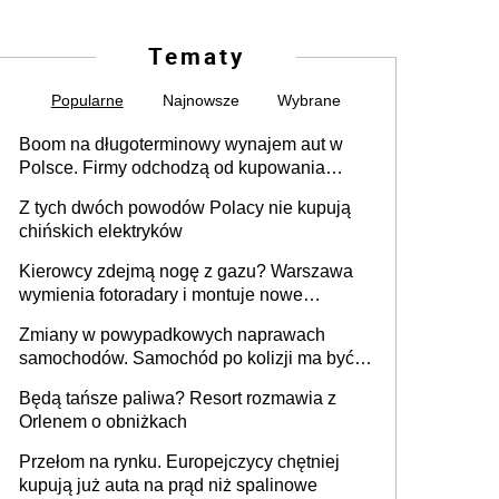
Tematy
Popularne
Najnowsze
Wybrane
Boom na długoterminowy wynajem aut w
Polsce. Firmy odchodzą od kupowania
samochodów
Z tych dwóch powodów Polacy nie kupują
chińskich elektryków
Kierowcy zdejmą nogę z gazu? Warszawa
wymienia fotoradary i montuje nowe
urządzenia
Zmiany w powypadkowych naprawach
samochodów. Samochód po kolizji ma być
przywrócony do stanu zgodnego z
Będą tańsze paliwa? Resort rozmawia z
technologią producenta
Orlenem o obniżkach
Przełom na rynku. Europejczycy chętniej
kupują już auta na prąd niż spalinowe