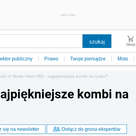
REKLAMA
Sklep
ektor publiczny
Prawo
Twoje pieniądze
Moto
»
edzi
Nowe Volvo V60 - najpiękniejsze kombi na rynku?
ajpiękniejsze kombi na
 się na newsletter
Dołącz do grona ekspertów