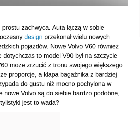
 prostu zachwyca. Auta łączą w sobie
owoczesny
design
przekonał wielu nowych
edzkich pojazdów. Nowe Volvo V60 również
le dotychczas to model V90 był na szczycie
e V60 może zrzucić z tronu swojego większego
ze proporcje, a klapa bagażnika z bardziej
rzypada do gustu niż mocno pochylona w
że nowe Volvo są do siebie bardzo podobne,
ylistyki jest to wada?