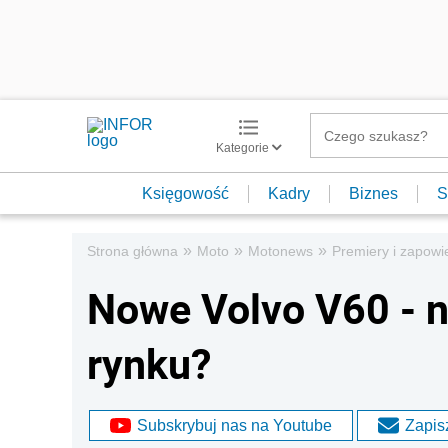
Kategorie
Księgowość
Kadry
Biznes
S
»
»
»
Strona główna
Moto
Motonews
Premiery i zapowi
Nowe Volvo V60 - n
rynku?
Subskrybuj nas na Youtube
Zapisz