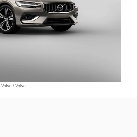
 Volvo
/
Volvo