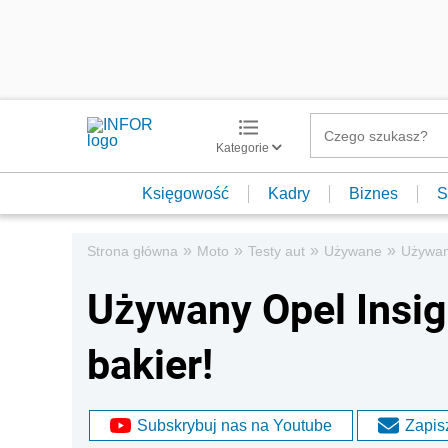
Kategorie
Księgowość
Kadry
Biznes
S
»
»
»
»
Strona główna
Moto
Testy aut
Używane
Używany
Używany Opel Insign
bakier!
Subskrybuj nas na Youtube
Zapisz