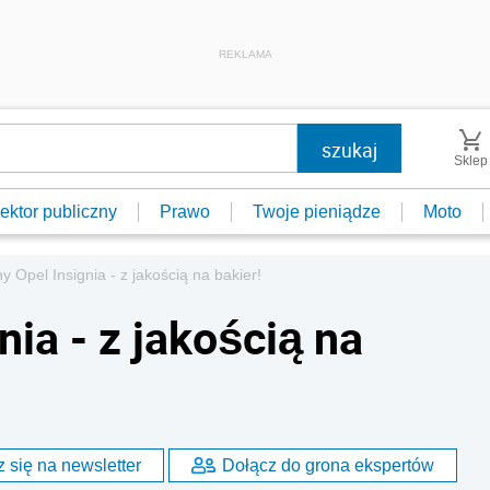
REKLAMA
Sklep
ektor publiczny
Prawo
Twoje pieniądze
Moto
 Opel Insignia - z jakością na bakier!
ia - z jakością na
 się na newsletter
Dołącz do grona ekspertów