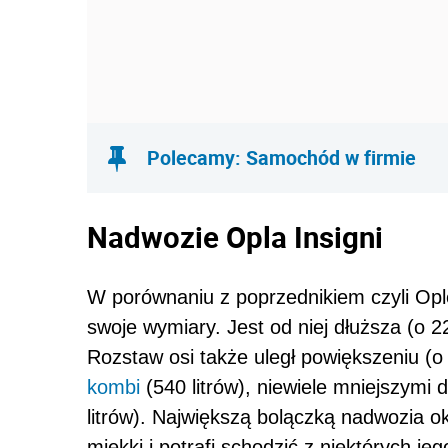
Polecamy: Samochód w firmie
Nadwozie Opla Insigni
W porównaniu z poprzednikiem czyli Ople
swoje wymiary. Jest od niej dłuższa (o 2
Rozstaw osi także uległ powiększeniu (o
kombi
(540 litrów), niewiele mniejszymi 
litrów). Największą bolączką nadwozia ok
miękki i potrafi schodzić z niektórych j