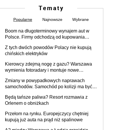
Tematy
Popularne
Najnowsze
Wybrane
Boom na długoterminowy wynajem aut w
Polsce. Firmy odchodzą od kupowania
samochodów
Z tych dwóch powodów Polacy nie kupują
chińskich elektryków
Kierowcy zdejmą nogę z gazu? Warszawa
wymienia fotoradary i montuje nowe
urządzenia
Zmiany w powypadkowych naprawach
samochodów. Samochód po kolizji ma być
przywrócony do stanu zgodnego z
Będą tańsze paliwa? Resort rozmawia z
technologią producenta
Orlenem o obniżkach
Przełom na rynku. Europejczycy chętniej
kupują już auta na prąd niż spalinowe