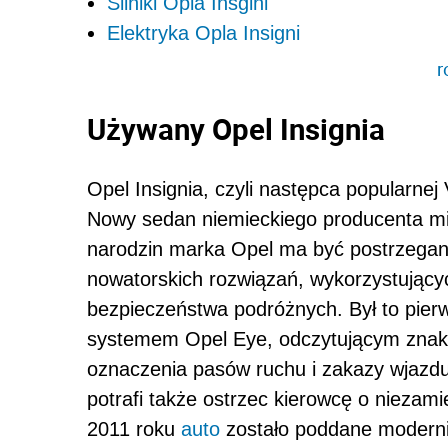
Silniki Opla Insgini
Elektryka Opla Insigni
r
Używany Opel Insignia
Opel Insignia, czyli następca popularnej
Nowy sedan niemieckiego producenta mi
narodzin marka Opel ma być postrzegan
nowatorskich rozwiązań, wykorzystując
bezpieczeństwa podróżnych. Był to pie
systemem Opel Eye, odczytującym znaki
oznaczenia pasów ruchu i zakazy wjazdu
potrafi także ostrzec kierowcę o nieza
2011 roku
auto
zostało poddane moderniz